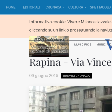
HOME
EDITORIALI
CRONACA
CULTURA
SPETTACOLO
Informativa cookie: Vivere Milano si avvale d
cliccando su un link o proseguendo la naviga
HOME
MUNICIPIO 1
MUNICIPIO 2
MUNICIPIO 3
MUNICIPIO
RUBRICHE
Rapina - Via Vinc
MUNICIPI
03 giugno 2016
BREVI DI CRONACA
Inviateci le vostre segnalazioni
www.viveremilano.info
Fondato e diretto da Enzo De
Bernardis