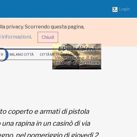
Login
ulla privacy. Scorrendo questa pagina,
i informazioni
.
Chiudi
 9
MILANO CITTÀ
CITTÀ METROPOLITANA
to coperto e armati di pistola
una rapina in un casinò di via
gno, nel pomeriggio di giovedì 2