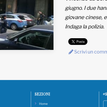
giugno. I due han
giovane cinese, e
Indaga la polizia.
Scrivi un com
SEZIONI
#S
Home