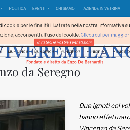
POLITICA
EVENTI
CHI SIAMO
AZIENDE IN VETRINA
i cookie per le finalità illustrate nella nostra informativa s
zione, acconsenti all´uso dei cookie.
Clicca qui per maggior
Inviateci le vostre segnalazioni
 4
MUNICIPIO 5
MUNICIPIO 6
MUNICIPIO 7
MUNICIPIO 8
MUNICIPIO
enzo da Seregno
Due ignoti col vol
hanno effettuato 
Vincenzo da Sere