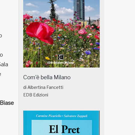
o
to
Sala
e
Com'è bella Milano
di Albertina Fancetti
EDB Edizioni
 Biase