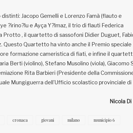
o distinti: Jacopo Gemelli e Lorenzo Famà (flauto e
ye ?irino?lu e Ayça Y?lmaz, il trio di flauti Federica
Protto , il quartetto di sassofoni Didier Duguet, Fabi
z. Questo Quartetto ha vinto anche il Premio speciale
re formazione cameristica di fiati, e infine il quartet
Maria Berti (violino), Stefano Musolino (viola), Giacomo 
premiazione Rita Barbieri (Presidente della Commission
uale Mungiguerra dell’Ufficio scolastico provinciale di
Nicola Di
cronaca
giovani
milano
municipio 6