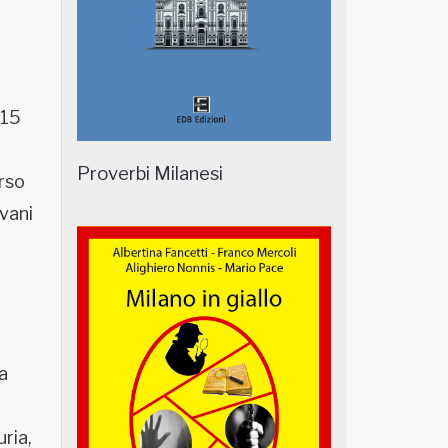
a
 15
Proverbi Milanesi
rso
vani
a
ria,