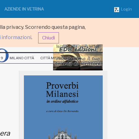
AZIENDE IN VETRINA
Login
ulla privacy. Scorrendo questa pagina,
i informazioni
.
Chiudi
Iscriviti alla newsletter
 9
MILANO CITTÀ
CITTÀ METROPOLITANA
era