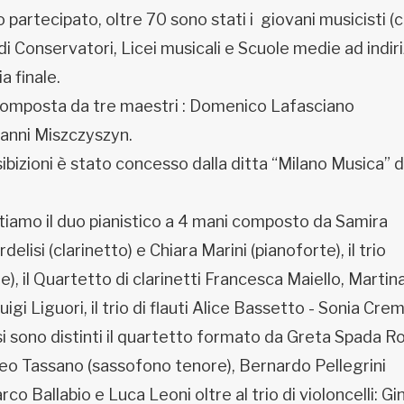
o partecipato, oltre 70 sono stati i giovani musicisti (
 di Conservatori, Licei musicali e Scuole medie ad indir
a finale.
omposta da tre maestri : Domenico Lafasciano
anni Miszczyszyn.
ibizioni è stato concesso dalla ditta “Milano Musica” d
 citiamo il duo pianistico a 4 mani composto da Samira
delisi (clarinetto) e Chiara Marini (pianoforte), il trio
e), il Quartetto di clarinetti Francesca Maiello, Martin
igi Liguori, il trio di flauti Alice Bassetto - Sonia Cre
 si sono distinti il quartetto formato da Greta Spada Ro
tteo Tassano (sassofono tenore), Bernardo Pellegrini
arco Ballabio e Luca Leoni oltre al trio di violoncelli: G