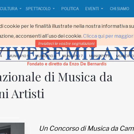
CULTURA
SPETTACOLO
POLITICA
EVENTI
CHI SIAMO
i cookie per le finalità illustrate nella nostra informativa s
zione, acconsenti all´uso dei cookie.
Clicca qui per maggior
Inviateci le vostre segnalazioni
 4
MUNICIPIO 5
MUNICIPIO 6
MUNICIPIO 7
MUNICIPIO 8
MUNICIPIO
zionale di Musica da
i Artisti
Un Concorso di Musica da Cam