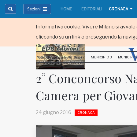
Sezioni
HOME
EDITORIALI
CRONACA
Informativa cookie: Vivere Milano si avvale d
cliccando su un link o proseguendo la naviga
Giovedi 6 Agosto 2026
HOME
MUNICIPIO 1
MUNICIPIO 2
MUNICIPIO 3
MUNICIPIO
RUBRICHE
2° Conconcorso Na
MUNICIPI
Camera per Giovan
Inviateci le vostre segnalazioni
Iscriviti alla newsletter
24 giugno 2016
CRONACA
www.viveremilano.info