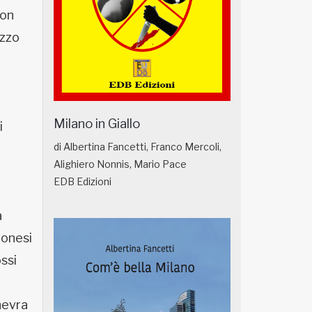
con
izzo
Milano in Giallo
i
di Albertina Fancetti, Franco Mercoli,
Alighiero Nonnis, Mario Pace
EDB Edizioni
a
monesi
ssi
inevra