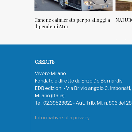
osta in via
Canone calmierato per 30 alloggi a
NATURO
sello
dipendenti Atm
CREDITS
Vivere Milano
Fondato e diretto da Enzo De Bernardis
EDB edizioni - Via Brivio angolo C. Imbonati
Milano (Italia)
Tel. 02.39523821 - Aut. Trib. Mi. n. 803 del 2
Informativa sulla privacy