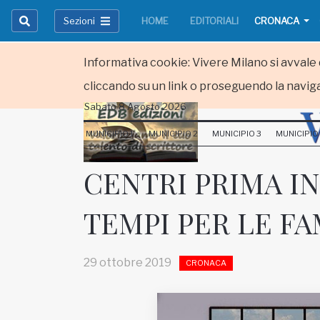
Sezioni
HOME
EDITORIALI
CRONACA
Informativa cookie: Vivere Milano si avvale d
cliccando su un link o proseguendo la naviga
Sabato 8 Agosto 2026
HOME
MUNICIPIO 1
MUNICIPIO 2
MUNICIPIO 3
MUNICIPIO
RUBRICHE
CENTRI PRIMA I
MUNICIPI
TEMPI PER LE FA
Inviateci le vostre segnalazioni
Iscriviti alla newsletter
29 ottobre 2019
CRONACA
www.viveremilano.info