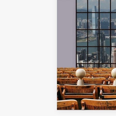
Fondato e diretto da Enzo De
Bernardis
EDB edizioni - Via Brivio angolo C.
Imbonati, 89 20159 Milano (Italia)
Informativa sulla privacy