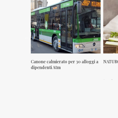
osta in via
Canone calmierato per 30 alloggi a
NATURO
sello
dipendenti Atm