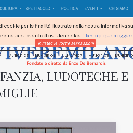
CULTURA
SPETTACOLO
POLITICA
EVENTI
CHI SIAMO
i cookie per le finalità illustrate nella nostra informativa s
zione, acconsenti all´uso dei cookie.
Clicca qui per maggior
Inviateci le vostre segnalazioni
 4
MUNICIPIO 5
MUNICIPIO 6
MUNICIPIO 7
MUNICIPIO 8
MUNICIPIO
NFANZIA, LUDOTECHE E
MIGLIE