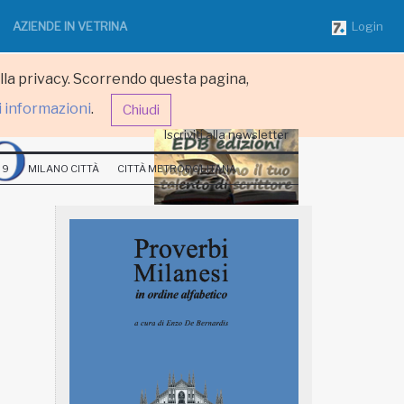
AZIENDE IN VETRINA
Login
ulla privacy. Scorrendo questa pagina,
i informazioni
.
Chiudi
Iscriviti alla newsletter
 9
MILANO CITTÀ
CITTÀ METROPOLITANA