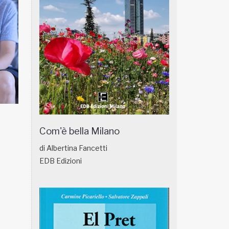
NATUROPATIA IN BREVE 18/01
NATUROPATIA IN
Com'è bella Milano
di Albertina Fancetti
EDB Edizioni