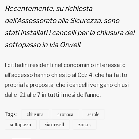
Recentemente, su richiesta
MUNICIPI
dell’Assessorato alla Sicurezza, sono
stati installati i cancelli per la chiusura del
Inviateci le vostre segnalazioni
sottopasso in via Orwell.
Iscriviti alla newsletter
I cittadini residenti nel condominio interessato
www.viveremilano.info
all’accesso hanno chiesto al Cdz 4, che ha fatto
Fondato e diretto da Enzo De
Bernardis
propria la proposta, che i cancelli vengano chiusi
EDB edizioni - Via Brivio angolo C.
dalle 21 alle 7 in tutti i mesi dell’anno.
Imbonati, 89 20159 Milano (Italia)
Informativa sulla privacy
Tags:
chiusura
cronaca
serale
sottopasso
via orwell
zona 4