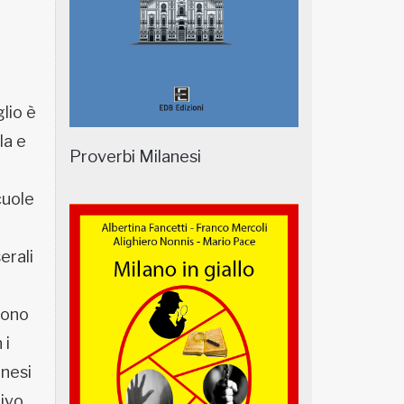
lio è
la e
Proverbi Milanesi
cuole
erali
 sono
 i
anesi
ivo,