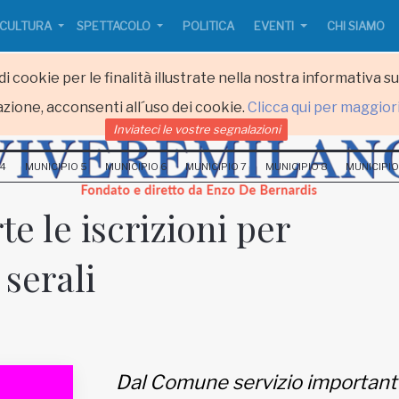
CULTURA
SPETTACOLO
POLITICA
EVENTI
CHI SIAMO
i cookie per le finalità illustrate nella nostra informativa s
zione, acconsenti all´uso dei cookie.
Clicca qui per maggior
Inviateci le vostre segnalazioni
 4
MUNICIPIO 5
MUNICIPIO 6
MUNICIPIO 7
MUNICIPIO 8
MUNICIPIO
e le iscrizioni per
 serali
Dal Comune servizio important