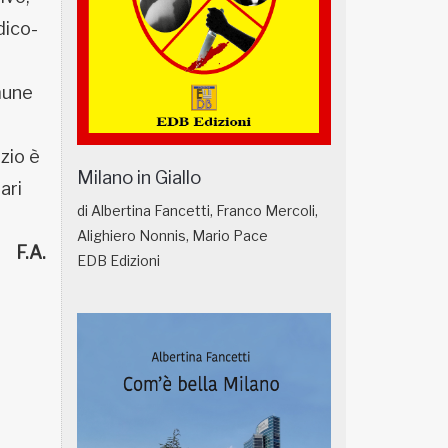
dico-
omune
izio è
Milano in Giallo
ari
di Albertina Fancetti, Franco Mercoli,
Alighiero Nonnis, Mario Pace
F.A.
EDB Edizioni