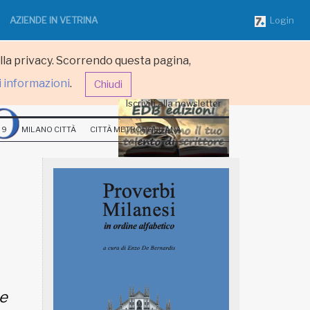
AZIENDE IN VETRINA
Login
ulla privacy. Scorrendo questa pagina,
i informazioni
.
Chiudi
Iscriviti alla newsletter
 9
MILANO CITTÀ
CITTÀ METROPOLITANA
e