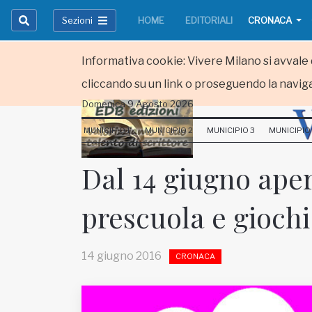
Sezioni
HOME
EDITORIALI
CRONACA
Informativa cookie: Vivere Milano si avvale d
cliccando su un link o proseguendo la naviga
Domenica 9 Agosto 2026
HOME
MUNICIPIO 1
MUNICIPIO 2
MUNICIPIO 3
MUNICIPIO
RUBRICHE
Dal 14 giugno apert
MUNICIPI
prescuola e giochi
Inviateci le vostre segnalazioni
Iscriviti alla newsletter
14 giugno 2016
CRONACA
www.viveremilano.info