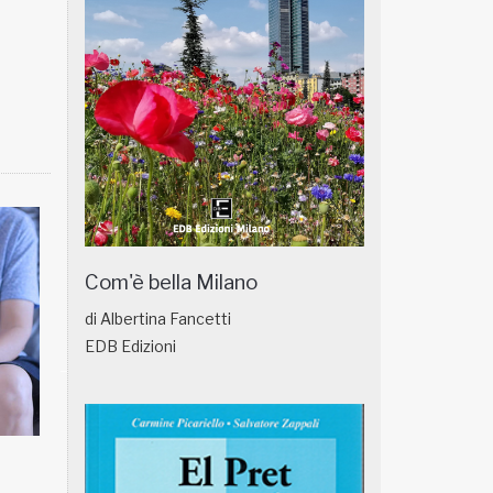
Com'è bella Milano
di Albertina Fancetti
EDB Edizioni
NATUROPATIA IN BREVE 18/01
NATUROPATIA IN