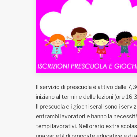
Fondato e diretto da Enzo De
Bernardis
EDB edizioni - Via Brivio angolo C.
Imbonati, 89 20159 Milano (Italia)
Informativa sulla privacy
Il servizio di prescuola è attivo dalle 7,30
iniziano al termine delle lezioni (ore 16
Il prescuola e i giochi serali sono i serv
entrambi lavoratori e hanno la necessità 
tempi lavorativi. Nell’orario extra scola
una varietà di proposte educative e di a