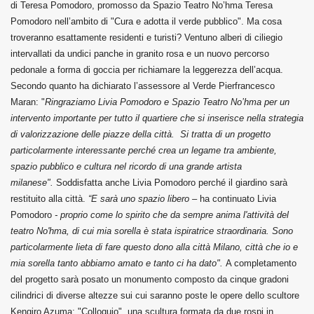
di Teresa Pomodoro, promosso da Spazio Teatro No’hma Teresa
Pomodoro nell’ambito di "Cura e adotta il verde pubblico". Ma cosa
troveranno esattamente residenti e turisti? Ventuno alberi di ciliegio
intervallati da undici panche in granito rosa e un nuovo percorso
pedonale a forma di goccia per richiamare la leggerezza dell’acqua.
Secondo quanto ha dichiarato l’assessore al Verde Pierfrancesco
Maran: "
Ringraziamo Livia Pomodoro e Spazio Teatro No’hma per un
intervento importante per tutto il quartiere che si inserisce nella strategia
di valorizzazione delle piazze della città. Si tratta di un progetto
particolarmente interessante perché crea un legame tra ambiente,
spazio pubblico e cultura nel ricordo di una grande artista
milanese".
Soddisfatta anche Livia Pomodoro perché il giardino sarà
restituito alla città.
“E sarà uno spazio libero –
ha continuato Livia
Pomodoro
- proprio come lo spirito che da sempre anima l'attività del
teatro No'hma, di cui mia sorella è stata ispiratrice straordinaria. Sono
particolarmente lieta di fare questo dono alla città Milano, città che io e
mia sorella tanto abbiamo amato e tanto ci ha dato".
A completamento
del progetto sarà posato un monumento composto da cinque gradoni
cilindrici di diverse altezze sui cui saranno poste le opere dello scultore
Kengiro Azuma: "Colloquio", una scultura formata da due rospi in