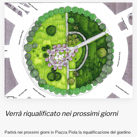
MUNICIPI
Inviateci le vostre segnalazioni
Iscriviti alla newsletter
www.viveremilano.info
Fondato e diretto da Enzo De
Bernardis
EDB edizioni - Via Brivio angolo C.
Imbonati, 89 20159 Milano (Italia)
Informativa sulla privacy
Verrà riqualificato nei prossimi giorni
Partirà nei prossimi giorni in Piazza Piola la riqualificazione del giardino