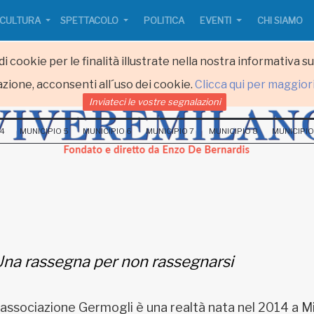
CULTURA
SPETTACOLO
POLITICA
EVENTI
CHI SIAMO
i cookie per le finalità illustrate nella nostra informativa s
zione, acconsenti all´uso dei cookie.
Clicca qui per maggior
Inviateci le vostre segnalazioni
 4
MUNICIPIO 5
MUNICIPIO 6
MUNICIPIO 7
MUNICIPIO 8
MUNICIPIO
na rassegna per non rassegnarsi
’associazione Germogli è una realtà nata nel 2014 a M