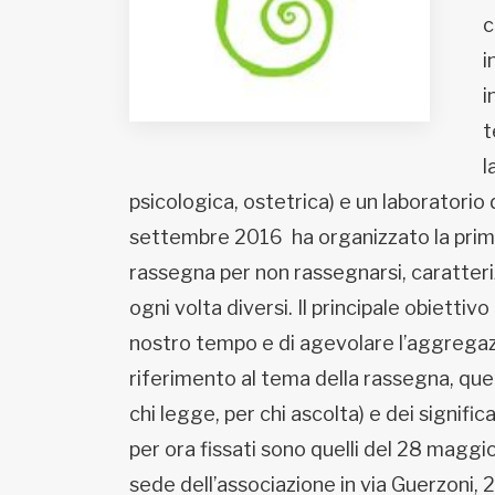
Fondato e diretto da Enzo De
c
Bernardis
EDB edizioni - Via Brivio angolo C.
i
Imbonati, 89 20159 Milano (Italia)
i
Informativa sulla privacy
t
l
psicologica, ostetrica) e un laboratorio
settembre 2016 ha organizzato la prima 
rassegna per non rassegnarsi, caratter
ogni volta diversi. Il principale obiettivo
nostro tempo e di agevolare l’aggregazio
riferimento al tema della rassegna, quell
chi legge, per chi ascolta) e dei significa
per ora fissati sono quelli del 28 maggio
sede dell’associazione in via Guerzoni, 2