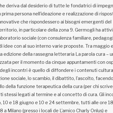
he deriva dal desiderio di tutte le fondatrici di impegn
n prima persona nell’ideazione e realizzazione di rispos
nnovative che rispondessero ai bisogni emergenti del
erritorio, in particolare della zona 9. Germogli ha attivi
aboratorio sociale (con consulenza familiare, pedagog
 di idee con al suo interno varie proposte. Tra maggio 
edizione della rassegna letteraria La parola cura – 
izzata per il momento da cinque appuntamenti con osp
 degli incontri è quello di diffondere i contenuti cultura
ne sociale, lo scambio, il dibattito, l’ascolto, facend
o della funzione terapeutica della cura (per chi scrive
ti stessi legati al termine e al concetto di cura. Gli inc
, 10 e 18 giugno e 10 e 24 settembre, tutti alle ore 18
8 a Milano (presso i locali de L’amico Charly Onlus) e