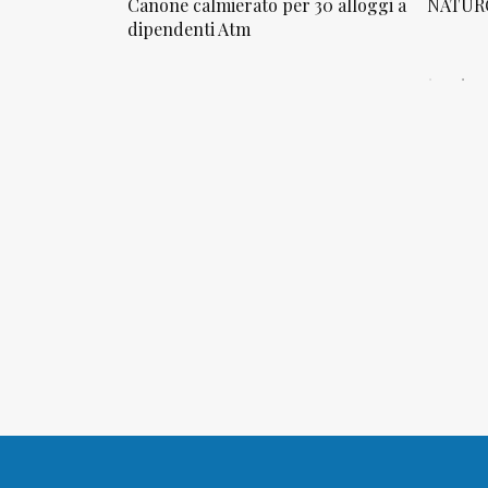
osta in via
Canone calmierato per 30 alloggi a
NATURO
sello
dipendenti Atm