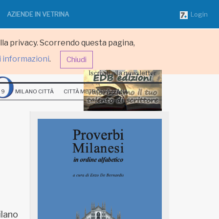
AZIENDE IN VETRINA
Login
ulla privacy. Scorrendo questa pagina,
i informazioni
.
Chiudi
Iscriviti alla newsletter
 9
MILANO CITTÀ
CITTÀ METROPOLITANA
ilano