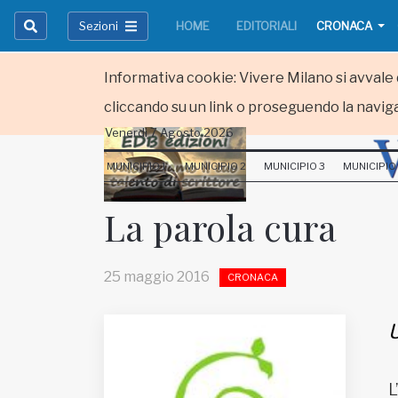
Sezioni
HOME
EDITORIALI
CRONACA
Informativa cookie: Vivere Milano si avvale d
cliccando su un link o proseguendo la naviga
Venerdi 7 Agosto 2026
HOME
MUNICIPIO 1
MUNICIPIO 2
MUNICIPIO 3
MUNICIPIO
RUBRICHE
La parola cura
MUNICIPI
25 maggio 2016
CRONACA
Inviateci le vostre segnalazioni
Iscriviti alla newsletter
U
www.viveremilano.info
L