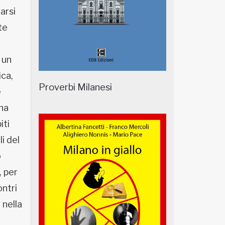
arsi
te
 un
ica,
Proverbi Milanesi
e
una
iti
li del
o
, per
ontri
 nella