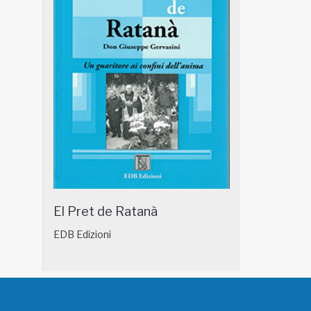
NATUROPATIA IN BREVE 18/01
NATUROPATIA IN
El Pret de Ratanà
EDB Edizioni