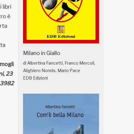
libri
tro è
erta
sta
Milano in Giallo
di Albertina Fancetti, Franco Mercoli,
rmogli
Alighiero Nonnis, Mario Pace
ni, 23
EDB Edizioni
43982