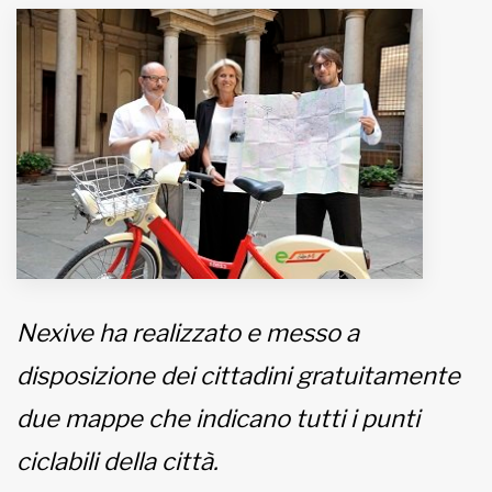
MUNICIPI
Inviateci le vostre segnalazioni
Iscriviti alla newsletter
www.viveremilano.info
Fondato e diretto da Enzo De
Bernardis
EDB edizioni - Via Brivio angolo C.
Nexive ha realizzato e messo a
Imbonati, 89 20159 Milano (Italia)
Informativa sulla privacy
disposizione dei cittadini gratuitamente
due mappe che indicano tutti i punti
ciclabili della città.