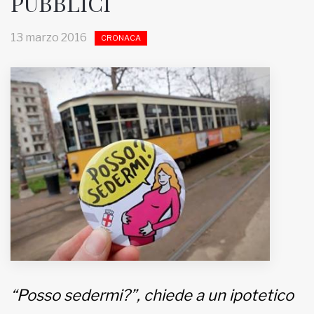
PUBBLICI
MUNICIPI
13 marzo 2016
CRONACA
Inviateci le vostre segnalazioni
Iscriviti alla newsletter
www.viveremilano.info
Fondato e diretto da Enzo De
Bernardis
EDB edizioni - Via Brivio angolo C.
Imbonati, 89 20159 Milano (Italia)
Informativa sulla privacy
“Posso sedermi?”, chiede a un ipotetico