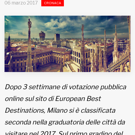
06 marzo 2017
CRONACA
MUNICIPI
Inviateci le vostre segnalazioni
Iscriviti alla newsletter
www.viveremilano.info
Fondato e diretto da Enzo De
Bernardis
Dopo 3 settimane di votazione pubblica
EDB edizioni - Via Brivio angolo C.
Imbonati, 89 20159 Milano (Italia)
online sul sito di European Best
Informativa sulla privacy
Destinations, Milano si è classificata
seconda nella graduatoria delle città da
visitare nel 2017. Sul primo gradino del