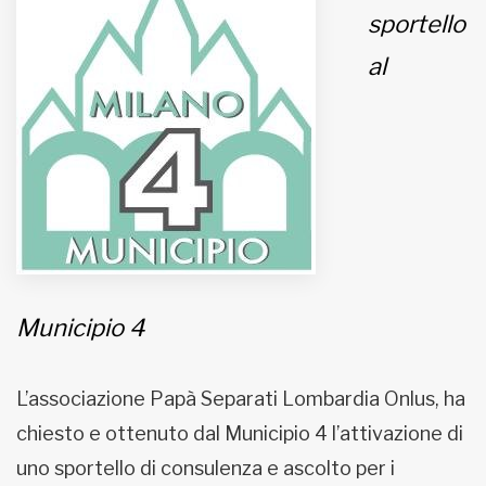
sportello
MUNICIPI
al
Inviateci le vostre segnalazioni
Iscriviti alla newsletter
www.viveremilano.info
Fondato e diretto da Enzo De
Bernardis
EDB edizioni - Via Brivio angolo C.
Municipio 4
Imbonati, 89 20159 Milano (Italia)
Informativa sulla privacy
L’associazione Papà Separati Lombardia Onlus, ha
chiesto e ottenuto dal Municipio 4 l’attivazione di
uno sportello di consulenza e ascolto per i