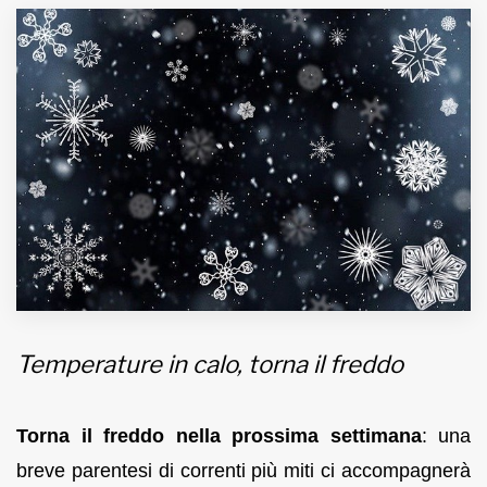
MUNICIPI
Inviateci le vostre segnalazioni
Iscriviti alla newsletter
www.viveremilano.info
Fondato e diretto da Enzo De
Bernardis
EDB edizioni - Via Brivio angolo C.
Imbonati, 89 20159 Milano (Italia)
Temperature in calo, torna il freddo
Informativa sulla privacy
Torna il freddo nella prossima settimana
: una
breve parentesi di correnti più miti ci accompagnerà