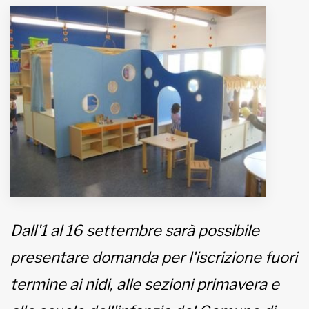
MUNICIPI
Inviateci le vostre segnalazioni
Iscriviti alla newsletter
www.viveremilano.info
Fondato e diretto da Enzo De
Bernardis
EDB edizioni - Via Brivio angolo C.
Imbonati, 89 20159 Milano (Italia)
Dall'1 al 16 settembre sarà possibile
Informativa sulla privacy
presentare domanda per l'iscrizione fuori
termine ai nidi, alle sezioni primavera e