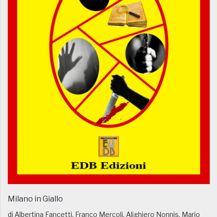
Milano in Giallo
di Albertina Fancetti, Franco Mercoli, Alighiero Nonnis, Mario