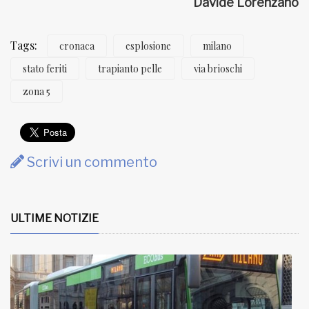
Davide Lorenzano
Tags:
cronaca
esplosione
milano
stato feriti
trapianto pelle
via brioschi
zona 5
Scrivi un commento
ULTIME NOTIZIE