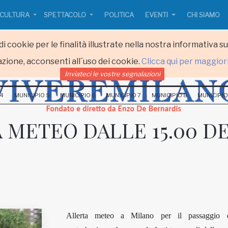
CULTURA
SPETTACOLO
POLITICA
EVENTI
CHI SIAMO
i cookie per le finalità illustrate nella nostra informativa s
zione, acconsenti all´uso dei cookie.
Clicca qui per maggior
Inviateci le vostre segnalazioni
 4
MUNICIPIO 5
MUNICIPIO 6
MUNICIPIO 7
MUNICIPIO 8
MUNICIPIO
 METEO DALLE 15.00 D
Allerta meteo a Milano per il passaggio 