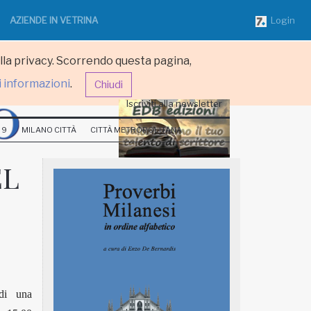
AZIENDE IN VETRINA
Login
ulla privacy. Scorrendo questa pagina,
i informazioni
.
Chiudi
Iscriviti alla newsletter
 9
MILANO CITTÀ
CITTÀ METROPOLITANA
EL
di una