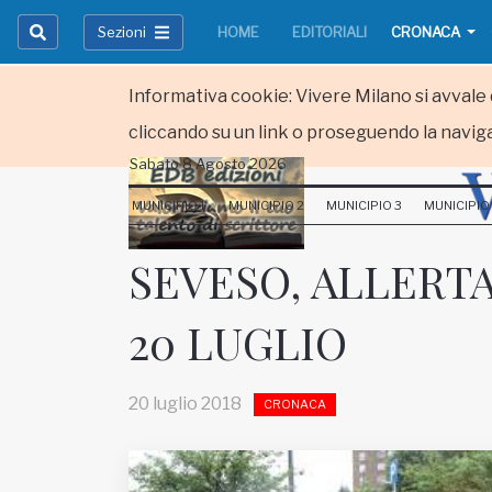
Sezioni
HOME
EDITORIALI
CRONACA
Informativa cookie: Vivere Milano si avvale d
cliccando su un link o proseguendo la naviga
Sabato 8 Agosto 2026
HOME
MUNICIPIO 1
MUNICIPIO 2
MUNICIPIO 3
MUNICIPIO
RUBRICHE
SEVESO, ALLERTA
MUNICIPI
20 LUGLIO
Inviateci le vostre segnalazioni
Iscriviti alla newsletter
20 luglio 2018
CRONACA
www.viveremilano.info