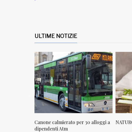
ULTIME NOTIZIE
osta in via
Canone calmierato per 30 alloggi a
NATURO
sello
dipendenti Atm