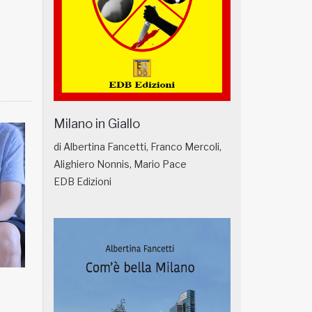
Milano in Giallo
di Albertina Fancetti, Franco Mercoli,
Alighiero Nonnis, Mario Pace
EDB Edizioni
NATUROPATIA IN BREVE 18/01
NATUROPATIA IN