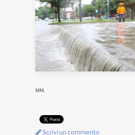
Fondato e diretto da Enzo De
Bernardis
EDB edizioni - Via Brivio angolo C.
Imbonati, 89 20159 Milano (Italia)
Informativa sulla privacy
MM.
Scrivi un commento