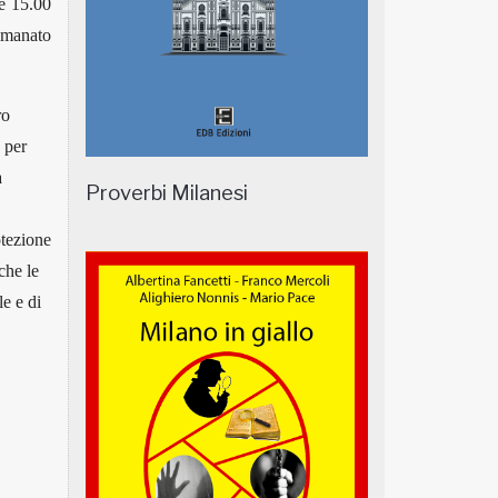
re 15.00
emanato
ro
 per
à
Proverbi Milanesi
otezione
che le
e e di