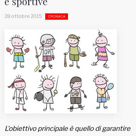
e sportive
MUNICIPI
28 ottobre 2015
CRONACA
Inviateci le vostre segnalazioni
Iscriviti alla newsletter
www.viveremilano.info
Fondato e diretto da Enzo De
Bernardis
EDB edizioni - Via Brivio angolo C.
Imbonati, 89 20159 Milano (Italia)
Informativa sulla privacy
L'obiettivo principale è quello di garantire