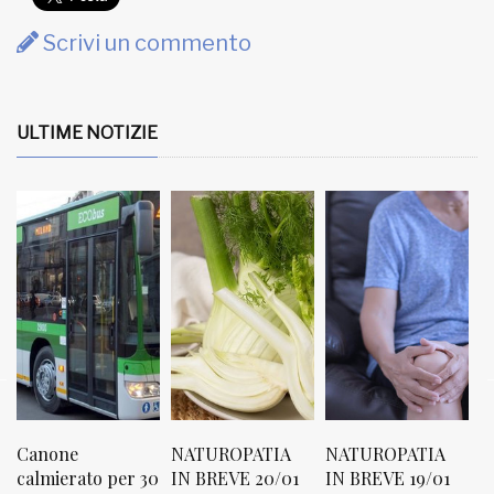
Scrivi un commento
ULTIME NOTIZIE
NATUROPATIA
NATUROPATIA
NATUROPATIA
N
0
IN BREVE 20/01
IN BREVE 19/01
IN BREVE 18/01
I