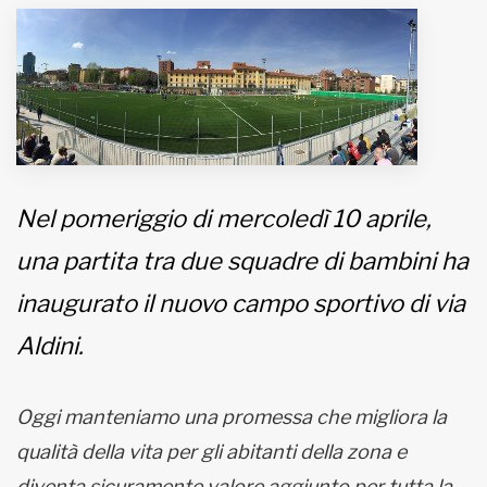
MUNICIPI
Inviateci le vostre segnalazioni
Iscriviti alla newsletter
Nel pomeriggio di mercoledì 10 aprile,
www.viveremilano.info
una partita tra due squadre di bambini ha
Fondato e diretto da Enzo De
Bernardis
inaugurato il nuovo campo sportivo di via
EDB edizioni - Via Brivio angolo C.
Imbonati, 89 20159 Milano (Italia)
Aldini.
Informativa sulla privacy
Oggi manteniamo una promessa che migliora la
qualità della vita per gli abitanti della zona e
diventa sicuramente valore aggiunto per tutta la