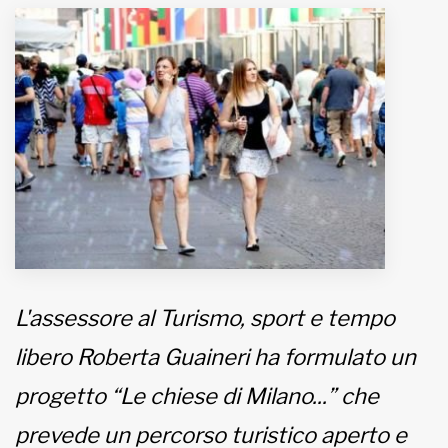
MUNICIPI
Inviateci le vostre segnalazioni
Iscriviti alla newsletter
www.viveremilano.info
Fondato e diretto da Enzo De
Bernardis
EDB edizioni - Via Brivio angolo C.
Imbonati, 89 20159 Milano (Italia)
L'assessore al Turismo, sport e tempo
Informativa sulla privacy
libero Roberta Guaineri ha formulato un
progetto “Le chiese di Milano...” che
prevede un percorso turistico aperto e