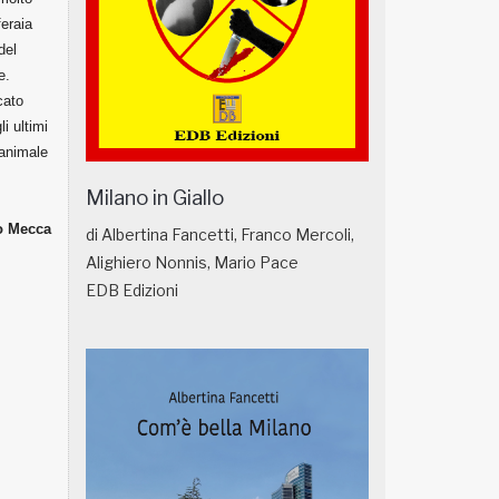
eraia
del
e.
cato
i ultimi
'animale
Milano in Giallo
o Mecca
di Albertina Fancetti, Franco Mercoli,
Alighiero Nonnis, Mario Pace
EDB Edizioni