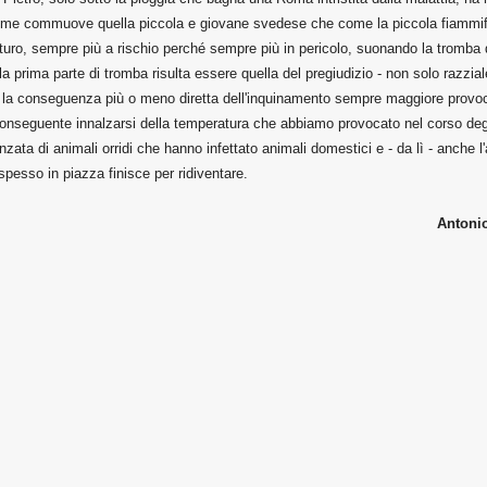
come commuove quella piccola e giovane svedese che come la piccola fiammif
turo, sempre più a rischio perché sempre più in pericolo, suonando la tromba 
a prima parte di tromba risulta essere quella del pregiudizio - non solo razzial
 la conseguenza più o meno diretta dell'inquinamento sempre maggiore provo
conseguente innalzarsi della temperatura che abbiamo provocato nel corso degl
ata di animali orridi che hanno infettato animali domestici e - da lì - anche l
sso in piazza finisce per ridiventare.
Antoni