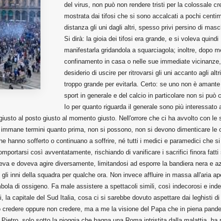
del virus, non può non rendere tristi per la colossale cre
mostrata dai tifosi che si sono accalcati a pochi centime
distanza gli uni dagli altri, spesso privi persino di masc
Si dirà: la gioia dei tifosi era grande, e si voleva quindi
manifestarla gridandola a squarciagola; inoltre, dopo m
confinamento in casa o nelle sue immediate vicinanze, 
desiderio di uscire per ritrovarsi gli uni accanto agli altr
troppo grande per evitarla. Certo: se uno non è amante 
sport in generale e del calcio in particolare non si può c
Io per quanto riguarda il generale sono più interessato a
giusto al posto giusto al momento giusto. Nell'orrore che ci ha avvolto con le 
a immane termini quanto prima, non si possono, non si devono dimenticare le o
he hanno sofferto o continuano a soffrire, né tutti i medici e paramedici che s
comportarsi così avventatamente, rischiando di vanificare i sacrifici finora fatti
eva e doveva agire diversamente, limitandosi ad esporre la bandiera nera e az
gli inni della squadra per qualche ora. Non invece affluire in massa all'aria ape
mbola di ossigeno. Fa male assistere a spettacoli simili, così indecorosi e inde
 la capitale del Sud Italia, cosa ci si sarebbe dovuto aspettare dai leghisti di
ò credere oppure non credere, ma a me la visione del Papa che in piena pand
n Pietro, solo sotto la pioggia che bagna una Roma intristita dalla malattia, ha