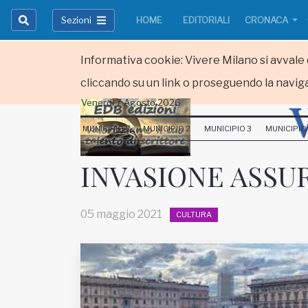
Sezioni
HOME
EDITORIALI
CRONACA
Informativa cookie: Vivere Milano si avvale d
cliccando su un link o proseguendo la naviga
Venerdi 7 Agosto 2026
HOME
MUNICIPIO 1
MUNICIPIO 2
MUNICIPIO 3
MUNICIPIO
RUBRICHE
INVASIONE ASSU
MUNICIPI
05 maggio 2021
CULTURA
Inviateci le vostre segnalazioni
Iscriviti alla newsletter
www.viveremilano.info