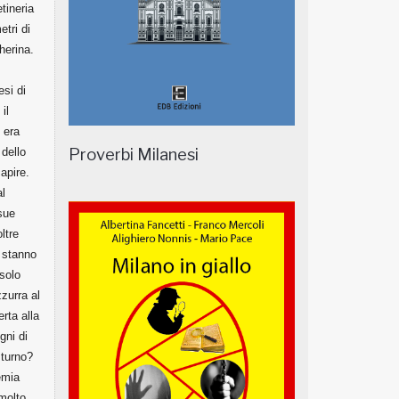
tineria
tri di
herina.
esi di
il
i era
Proverbi Milanesi
dello
apire.
l
sue
ltre
i stanno
 solo
zurra al
rta alla
gni di
 turno?
emia
 molto