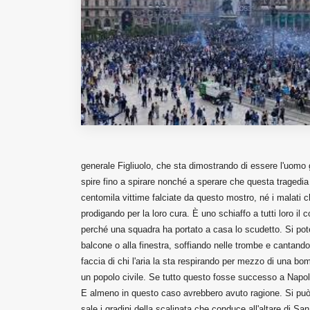
Fondato e diretto da Enzo De
Bernardis
EDB edizioni - Via Brivio angolo C.
Imbonati, 89 20159 Milano (Italia)
Informativa sulla privacy
generale Figliuolo, che sta dimostrando di essere l'uomo 
spire fino a spirare nonché a sperare che questa tragedi
centomila vittime falciate da questo mostro, né i malati c
prodigando per la loro cura. È uno schiaffo a tutti loro il 
perché una squadra ha portato a casa lo scudetto. Si pot
balcone o alla finestra, soffiando nelle trombe e cantando 
faccia di chi l'aria la sta respirando per mezzo di una bo
un popolo civile. Se tutto questo fosse successo a Napoli,
E almeno in questo caso avrebbero avuto ragione. Si pu
sale i gradini della scalinata che conduce all'altare di Sa