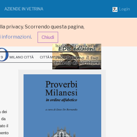
AZIENDE IN VETRINA
Login
ulla privacy. Scorrendo questa pagina,
i informazioni
.
Chiudi
Iscriviti alla newsletter
 9
MILANO CITTÀ
CITTÀ METROPOLITANA
 dei
o da
to il
mento