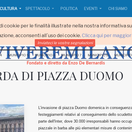
CULTURA
SPETTACOLO
POLITICA
EVENTI
CHI SIAMO
i cookie per le finalità illustrate nella nostra informativa s
zione, acconsenti all´uso dei cookie.
Clicca qui per maggior
Inviateci le vostre segnalazioni
 4
MUNICIPIO 5
MUNICIPIO 6
MUNICIPIO 7
MUNICIPIO 8
MUNICIPIO
RDA DI PIAZZA DUOMO
L'invasione di piazza Duomo domenica in conseguenza
festeggiamenti relativi al conseguimento dello scudett
parte dell'Inter, dove 30.000 irresponsabili hanno occupa
piazzale in barba alle più elementari misure di conteni