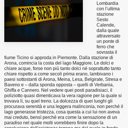
Lombardia
con l’ultima
MUNICIPI
stazione
Sesto
Calende,
dalla quale
Inviateci le vostre segnalazioni
attraversato
un ponte di
Iscriviti alla newsletter
ferro che
sovrasta il
fiume Ticino si approda in Piemonte. Dalla stazione di
www.viveremilano.info
Arona, comincia la costa del lago Maggiore. Le dolci e
chiare acque, forse non più tanto dolci né soprattutto tanto
Fondato e diretto da Enzo De
chiare rispetto a come secoli prima erano, lambivano i
Bernardis
paesi sottostanti di Arona, Meina, Lesa, Belgirate, Stresa e
EDB edizioni - Via Brivio angolo C.
Baveno e – dalla sponda opposta – quelli di Verbania,
Imbonati, 89 20159 Milano (Italia)
Ghiffa e Cannero. Nel vedere quei posti paradisiaci, il
poliziotto quasi dimenticava la vera ragione per la quale si
Informativa sulla privacy
trovava lì, su quel treno. La dolcezza di quei luoghi gli
procurava serenità e una leggera malinconia, non perché il
lago generasse tristezza, cosa questa a cui lui non aveva
mai creduto, bensì perché era come la sensazione di un
paradiso nel quale molti vorrebbero finire dopo la