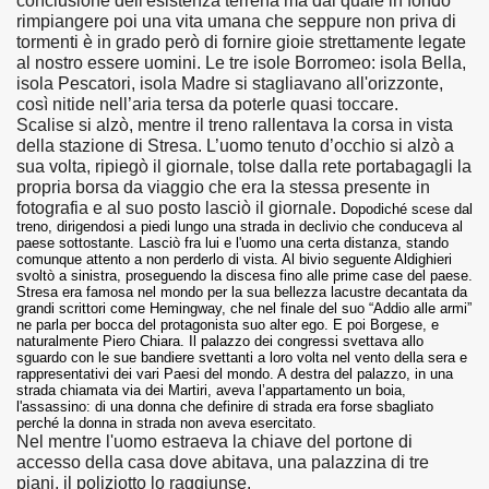
conclusione dell'esistenza terrena ma dal quale in fondo
rimpiangere poi una vita umana che seppure non priva di
tormenti è in grado però di fornire gioie strettamente legate
al nostro essere uomini. Le tre isole Borromeo: isola Bella,
isola Pescatori, isola Madre si stagliavano all'orizzonte,
così nitide nell’aria tersa da poterle quasi toccare.
Scalise si alzò, mentre il treno rallentava la corsa in vista
della stazione di Stresa. L’uomo tenuto d’occhio si alzò a
sua volta, ripiegò il giornale, tolse dalla rete portabagagli la
propria borsa da viaggio che era la stessa presente in
fotografia e al suo posto lasciò il giornale.
Dopodiché scese dal
treno, dirigendosi a piedi lungo una strada in declivio che conduceva al
paese sottostante. Lasciò fra lui e l'uomo
una certa distanza, stando
comunque attento a non perderlo di vista. Al bivio seguente Aldighieri
svoltò a sinistra, proseguendo la discesa fino alle prime case del paese.
Stresa era famosa nel mondo per la sua bellezza lacustre decantata da
grandi scrittori come Hemingway, che nel finale del suo “Addio alle armi”
ne parla per bocca del protagonista suo alter ego. E poi Borgese, e
naturalmente Piero Chiara. Il palazzo dei congressi svettava allo
sguardo con le sue bandiere svettanti a loro volta nel vento della sera e
rappresentativi dei vari Paesi del mondo. A destra del palazzo, in una
strada chiamata via dei Martiri, aveva l’appartamento un boia,
l'assassino:
di una donna che definire di strada era forse sbagliato
perché la donna in strada non aveva esercitato.
Nel mentre l'uomo estraeva la chiave del portone di
accesso della casa dove abitava, una palazzina di tre
piani, il poliziotto lo raggiunse.