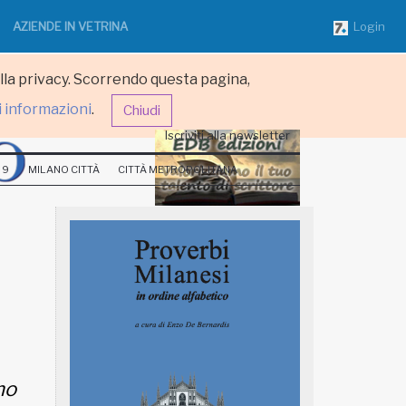
AZIENDE IN VETRINA
Login
ulla privacy. Scorrendo questa pagina,
i informazioni
.
Chiudi
Iscriviti alla newsletter
 9
MILANO CITTÀ
CITTÀ METROPOLITANA
mo