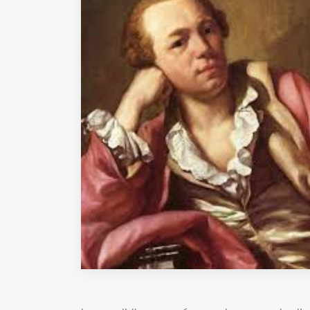
Fondato e diretto da Enzo De
Bernardis
EDB edizioni - Via Brivio angolo C.
Imbonati, 89 20159 Milano (Italia)
Informativa sulla privacy