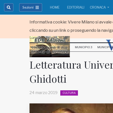
Sezioni
HOME
EDITORIALI
CRONACA
Informativa cookie: Vivere Milano si avvale d
cliccando su un link o proseguendo la naviga
Lunedi 10 Agosto 2026
HOME
MUNICIPIO 1
MUNICIPIO 2
MUNICIPIO 3
MUNICIPIO
RUBRICHE
Letteratura Univer
MUNICIPI
Ghidotti
Inviateci le vostre segnalazioni
Iscriviti alla newsletter
24 marzo 2019
CULTURA
www.viveremilano.info