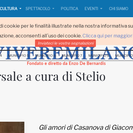
CULTURA
SPETTACOLO
POLITICA
EVENTI
CHI SIAMO
i cookie per le finalità illustrate nella nostra informativa s
zione, acconsenti all´uso dei cookie.
Clicca qui per maggior
Inviateci le vostre segnalazioni
 4
MUNICIPIO 5
MUNICIPIO 6
MUNICIPIO 7
MUNICIPIO 8
MUNICIPIO
sale a cura di Stelio
Gli amori di Casanova di Giaco