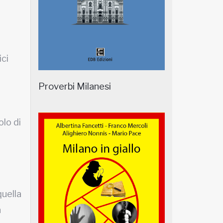
ci
Proverbi Milanesi
lo di
quella
a