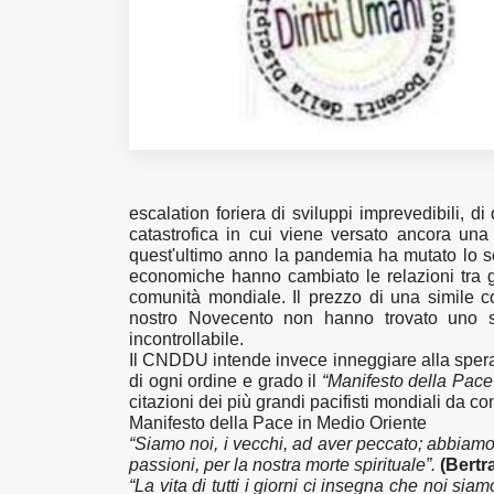
Fondato e diretto da Enzo De
Bernardis
EDB edizioni - Via Brivio angolo C.
Imbonati, 89 20159 Milano (Italia)
Informativa sulla privacy
escalation foriera di sviluppi imprevedibili, d
catastrofica in cui viene versato ancora una 
quest'ultimo anno la pandemia ha mutato lo s
economiche hanno cambiato le relazioni tra gl
comunità mondiale. Il prezzo di una simile c
nostro Novecento non hanno trovato uno sc
incontrollabile.
Il CNDDU intende invece inneggiare alla sper
di ogni ordine e grado il
“Manifesto della Pace
citazioni dei più grandi pacifisti mondiali da c
Manifesto della Pace in Medio Oriente
“Siamo noi, i vecchi, ad aver peccato; abbiamo
passioni, per la nostra morte spirituale”.
(Bertr
“La vita di tutti i giorni ci insegna che noi siam