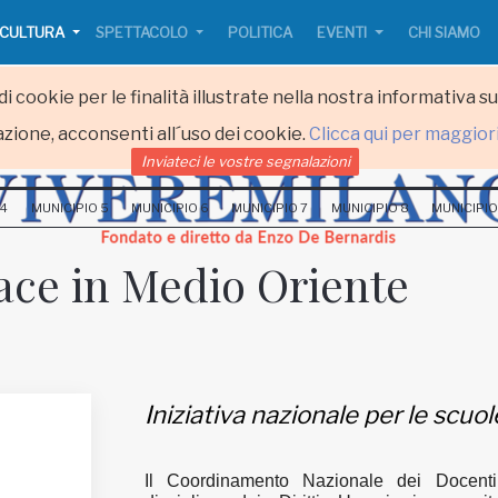
CULTURA
SPETTACOLO
POLITICA
EVENTI
CHI SIAMO
i cookie per le finalità illustrate nella nostra informativa s
zione, acconsenti all´uso dei cookie.
Clicca qui per maggior
Inviateci le vostre segnalazioni
 4
MUNICIPIO 5
MUNICIPIO 6
MUNICIPIO 7
MUNICIPIO 8
MUNICIPIO
Pace in Medio Oriente
Iniziativa nazionale per le scuol
Il Coordinamento Nazionale dei Docenti