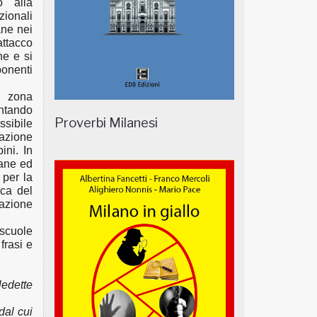
o alla
ionali
ane nei
attacco
ne e si
onenti
a zona
ntando
Proverbi Milanesi
sibile
uazione
ini. In
mane ed
 per la
ica del
azione
 scuole
frasi e
.
ledette
 dal cui