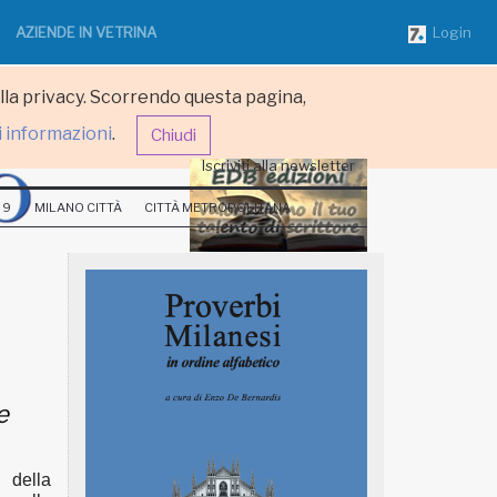
AZIENDE IN VETRINA
Login
ulla privacy. Scorrendo questa pagina,
i informazioni
.
Chiudi
Iscriviti alla newsletter
 9
MILANO CITTÀ
CITTÀ METROPOLITANA
e
 della