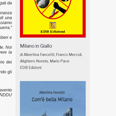
gati da
peranza
 di una
ossiamo
uerra.”
iberi e
Milano in Giallo
te. Noi
vere la
di Albertina Fancetti, Franco Mercoli,
Alighiero Nonnis, Mario Pace
vio dei
EDB Edizioni
ndo gli
avento
 CNDDU