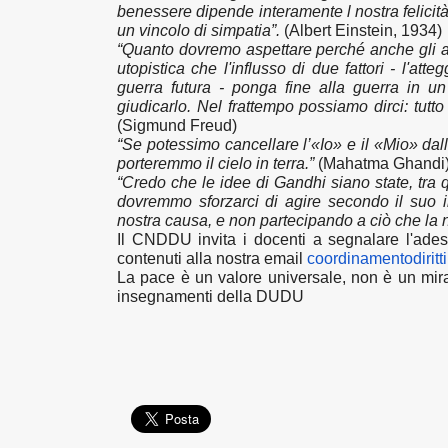
benessere dipende interamente l nostra felicità,
un vincolo di simpatia”.
(Albert Einstein, 1934)
“Quanto dovremo aspettare perché anche gli alt
utopistica che l'influsso di due fattori - l'att
guerra futura - ponga fine alla guerra in u
giudicarlo. Nel frattempo possiamo dirci: tutt
(Sigmund Freud)
“Se potessimo cancellare l’«Io» e il «Mio» dall
porteremmo il cielo in terra.”
(Mahatma Ghandi
“Credo che le idee di Gandhi siano state, tra qu
dovremmo sforzarci di agire secondo il suo i
nostra causa, e non partecipando a ciò che la n
Il CNDDU invita i docenti a segnalare l'ades
contenuti alla nostra email
coordinamentodirit
La pace è un valore universale, non è un mir
insegnamenti della DUDU