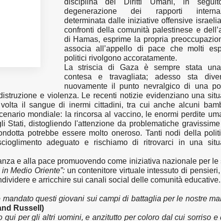
disciplina dei Diritti Umani, in seguit
degenerazione dei rapporti internaz
determinata dalle iniziative offensive israeli
confronti della comunità palestinese e dell’
di Hamas, esprime la propria preoccupazio
associa all’appello di pace che molti esp
politici rivolgono accoratamente.
La striscia di Gaza è sempre stata un
contesa e travagliata; adesso sta dive
nuovamente il punto nevralgico di una pos
i distruzione e violenza. Le recenti notizie evidenziano una sit
volta il sangue di inermi cittadini, tra cui anche alcuni bamb
cenario mondiale: la rincorsa al vaccino, le enormi perdite u
i Stati, distogliendo l'attenzione da problematiche gravissime
ondotta potrebbe essere molto oneroso. Tanti nodi della polit
ioglimento adeguato e rischiamo di ritrovarci in una situ
anza e alla pace promuovendo come iniziativa nazionale per le
 in Medio Oriente”:
un contenitore virtuale intessuto di pensieri, 
ondividere e arricchire sui canali social delle comunità educative
 mandato questi giovani sui campi di battaglia per le nostre ma
and Russell)
o qui per gli altri uomini, e anzitutto per coloro dal cui sorriso e