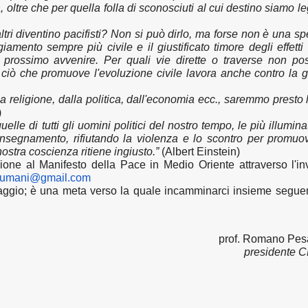
 oltre che per quella folla di sconosciuti al cui destino siamo le
ri diventino pacifisti?
Non si può dirlo, ma forse non è una s
eggiamento sempre più civile e il giustificato timore degli effetti
n prossimo avvenire. Per quali vie dirette o traverse non p
o ciò che promuove l'evoluzione civile lavora anche contro la g
a religione, dalla politica, dall'economia ecc., saremmo presto l
)
elle di tutti gli uomini politici del nostro tempo, le più illumina
nsegnamento, rifiutando la violenza e lo scontro per promuo
ostra coscienza ritiene ingiusto.”
(Albert Einstein)
ione al Manifesto della Pace in Medio Oriente attraverso l'in
tiumani@
gmail.com
aggio; è una meta verso la quale incamminarci insieme segue
prof. Romano Pes
presidente