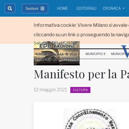
Sezioni
HOME
EDITORIALI
CRONACA
Informativa cookie: Vivere Milano si avvale d
cliccando su un link o proseguendo la naviga
Sabato 8 Agosto 2026
HOME
MUNICIPIO 1
MUNICIPIO 2
MUNICIPIO 3
MUNICIPIO
RUBRICHE
Manifesto per la 
MUNICIPI
12 maggio 2021
CULTURA
Inviateci le vostre segnalazioni
Iscriviti alla newsletter
www.viveremilano.info