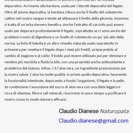
depurativo. Arriviamo alla bardana, usata per i decotti depurativi del fegato.
Oltre all'azione depurativa, la bardana riduce anche il livello del colesterolo
cattivo nel nostro sangue e tende ad abbassare il livello della glicemia. Insomma
si tratta di un'erba davvero benefica. Anche l'estratto di carciofo può essere
usato per depurare profondamente il fegato, soprattutto se ci sono anche dei
problemi cronici di digestione o un livello di colesterolo un po' più alto della
norma. La linfa di betulla è un altro rimedio naturale usato soprattutto in
primavera per resettare il fegato dopo i mesi più freddi, preparandolo al
cambio di stagione e al caldo. Il boldo può essere utilizzato poi per stimolare e
rendere più morbida e fluida la bile, con una proprietà anche antiossidante e
protettrice del sistema. Infine, c'è l'aloe vera, un ingrediente preziosissimo per
la nostra salute. L'aloe ha molte qualità, in primis quella depurativa, favorendo
la funzionalità intestinale, depurando a fondo l'organismo, il fegato e la pelle.
Se combiniamo l'assunzione del succo di aloe vera con una dieta leggera e
ricca di vitamine, fibre e sali minerali, riusciremo in poco tempo a purificare il
nostro corpo in modo davvero efficace.
Claudio Dianese
Naturopata
Claudio.dianese@gmail.com