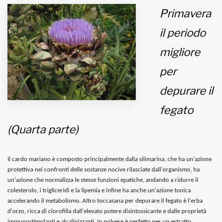
Primavera
MUNICIPI
il periodo
migliore
Inviateci le vostre segnalazioni
per
Iscriviti alla newsletter
depurare il
fegato
www.viveremilano.info
Fondato e diretto da Enzo De
(Quarta parte)
Bernardis
EDB edizioni - Via Brivio angolo C.
Imbonati, 89 20159 Milano (Italia)
Il cardo mariano è composto principalmente dalla silimarina, che ha un'azione
Informativa sulla privacy
protettiva nei confronti delle sostanze nocive rilasciate dall'organismo, ha
un'azione che normalizza le stesse funzioni epatiche, andando a ridurre il
colesterolo, i trigliceridi e la lipemia e infine ha anche un'azione tonica
accelerando il metabolismo. Altro toccasana per depurare il fegato è l'erba
d'orzo, ricca di clorofilla dall'elevato potere disintossicante e dalle proprietà
immunostimolanti e alcalinizzanti. In polvere è perfetto per un estratto