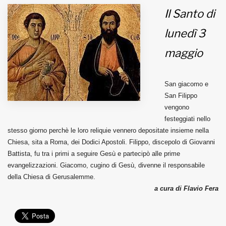
Il Santo di
MUNICIPI
lunedì 3
maggio
Inviateci le vostre segnalazioni
Iscriviti alla newsletter
San giacomo e
San Filippo
vengono
www.viveremilano.info
festeggiati nello
Fondato e diretto da Enzo De
stesso giorno perchè le loro reliquie vennero depositate insieme nella
Bernardis
Chiesa, sita a Roma, dei Dodici Apostoli. Filippo, discepolo di Giovanni
EDB edizioni - Via Brivio angolo C.
Battista, fu tra i primi a seguire Gesù e partecipò alle prime
Imbonati, 89 20159 Milano (Italia)
evangelizzazioni. Giacomo, cugino di Gesù, divenne il responsabile
Informativa sulla privacy
della Chiesa di Gerusalemme.
a cura di Flavio Fera