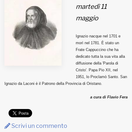
martedì 11
MUNICIPI
maggio
Inviateci le vostre segnalazioni
Ignazio nacque nel 1701 e
morì nel 1781. È stato un
Iscriviti alla newsletter
Frate Cappuccino che ha
dedicato tutta la sua vita alla
diffusione della 'Parola di
www.viveremilano.info
Cristo'. Papa Pio XII, nel
Fondato e diretto da Enzo De
1951, lo Proclamò Santo. San
Bernardis
Ignazio da Laconi è il Patrono della Provincia di Oristano.
EDB edizioni - Via Brivio angolo C.
Imbonati, 89 20159 Milano (Italia)
a cura di Flavio Fera
Informativa sulla privacy
Scrivi un commento