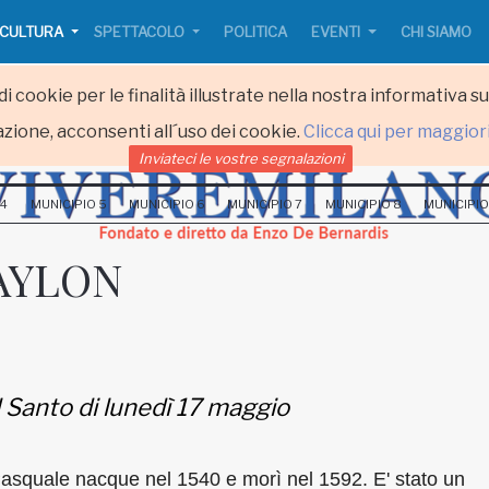
CULTURA
SPETTACOLO
POLITICA
EVENTI
CHI SIAMO
i cookie per le finalità illustrate nella nostra informativa s
zione, acconsenti all´uso dei cookie.
Clicca qui per maggior
Inviateci le vostre segnalazioni
 4
MUNICIPIO 5
MUNICIPIO 6
MUNICIPIO 7
MUNICIPIO 8
MUNICIPIO
AYLON
l Santo di lunedì 17 maggio
asquale nacque nel 1540 e morì nel 1592. E' stato un