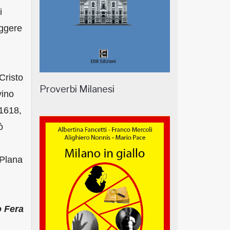
i
eggere
.
Cristo
Proverbi Milanesi
vino
 1618,
ò
 Plana
o Fera