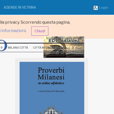
AZIENDE IN VETRINA
Login
ulla privacy. Scorrendo questa pagina,
i informazioni
.
Chiudi
Iscriviti alla newsletter
 9
MILANO CITTÀ
CITTÀ METROPOLITANA