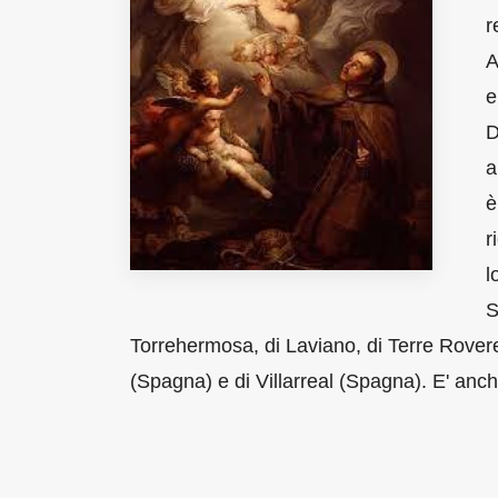
Fondato e diretto da Enzo De
r
Bernardis
EDB edizioni - Via Brivio angolo C.
A
Imbonati, 89 20159 Milano (Italia)
e
Informativa sulla privacy
D
a
è
r
l
S
Torrehermosa, di Laviano, di Terre Rovere
(Spagna) e di Villarreal (Spagna). E' anch