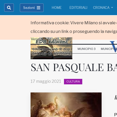
Sezioni
HOME
EDITORIALI
CRONACA
Informativa cookie: Vivere Milano si avvale d
cliccando su un link o proseguendo la naviga
Venerdi 7 Agosto 2026
HOME
MUNICIPIO 1
MUNICIPIO 2
MUNICIPIO 3
MUNICIPIO
RUBRICHE
SAN PASQUALE B
MUNICIPI
17 maggio 2021
CULTURA
Inviateci le vostre segnalazioni
Iscriviti alla newsletter
I
www.viveremilano.info
P