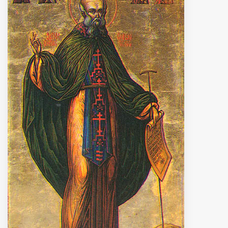
MUNICIPI
Inviateci le vostre segnalazioni
Iscriviti alla newsletter
www.viveremilano.info
Fondato e diretto da Enzo De
Bernardis
EDB edizioni - Via Brivio angolo C.
Imbonati, 89 20159 Milano (Italia)
Informativa sulla privacy