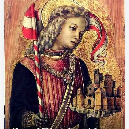
MUNICIPI
Inviateci le vostre segnalazioni
Iscriviti alla newsletter
www.viveremilano.info
Fondato e diretto da Enzo De
Bernardis
EDB edizioni - Via Brivio angolo C.
Imbonati, 89 20159 Milano (Italia)
Informativa sulla privacy