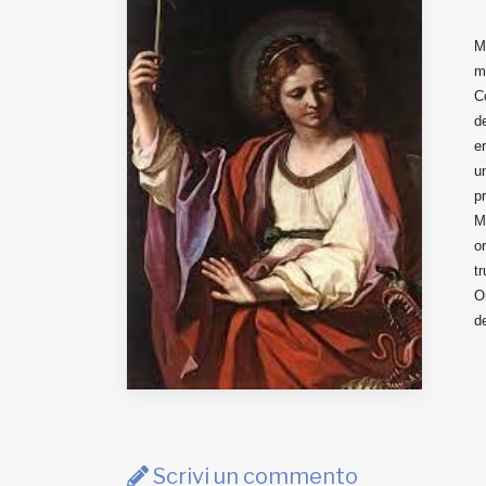
Fondato e diretto da Enzo De
Bernardis
M
EDB edizioni - Via Brivio angolo C.
m
Imbonati, 89 20159 Milano (Italia)
C
Informativa sulla privacy
d
e
u
p
M
o
t
O
de
Scrivi un commento