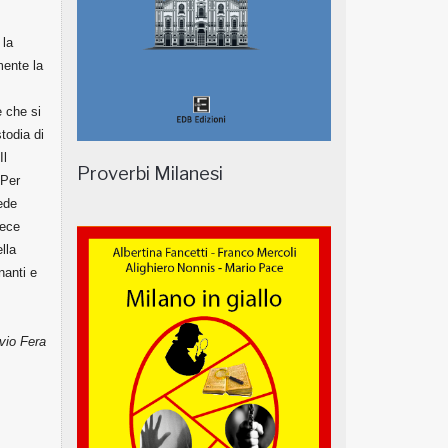
 la
mente la
e che si
todia di
Il
Proverbi Milanesi
 Per
iede
fece
lla
nanti e
avio Fera