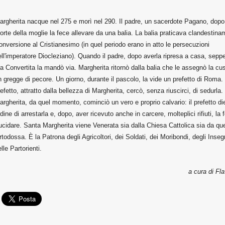
argherita nacque nel 275 e morì nel 290. Il padre, un sacerdote Pagano, dopo
orte della moglie la fece allevare da una balia. La balia praticava clandestina
onversione al Cristianesimo (in quel periodo erano in atto le persecuzioni
ell'imperatore Diocleziano). Quando il padre, dopo averla ripresa a casa, sepp
ra Convertita la mandò via. Margherita ritornò dalla balia che le assegnò la cus
n gregge di pecore. Un giorno, durante il pascolo, la vide un prefetto di Roma. 
refetto, attratto dalla bellezza di Margherita, cercò, senza riuscirci, di sedurla.
argherita, da quel momento, cominciò un vero e proprio calvario: il prefetto d
rdine di arrestarla e, dopo, aver ricevuto anche in carcere, molteplici rifiuti, la 
rucidare. Santa Margherita viene Venerata sia dalla Chiesa Cattolica sia da que
rtodossa. È la Patrona degli Agricoltori, dei Soldati, dei Moribondi, degli Inseg
lle Partorienti.
a cura di Fl