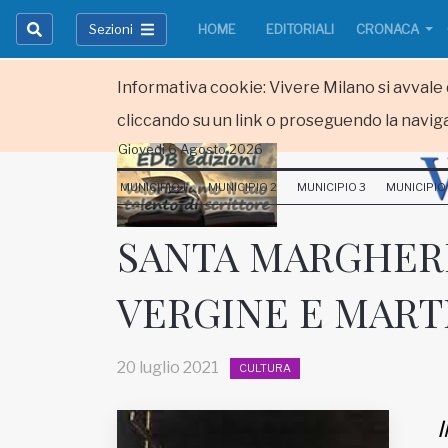
Sezioni
HOME
EDITORIALI
CRONACA
Informativa cookie: Vivere Milano si avvale d
cliccando su un link o proseguendo la naviga
Giovedi 6 Agosto 2026
HOME
MUNICIPIO 1
MUNICIPIO 2
MUNICIPIO 3
MUNICIPIO
RUBRICHE
SANTA MARGHERI
MUNICIPI
VERGINE E MART
Inviateci le vostre segnalazioni
Iscriviti alla newsletter
20 luglio 2021
CULTURA
I
www.viveremilano.info