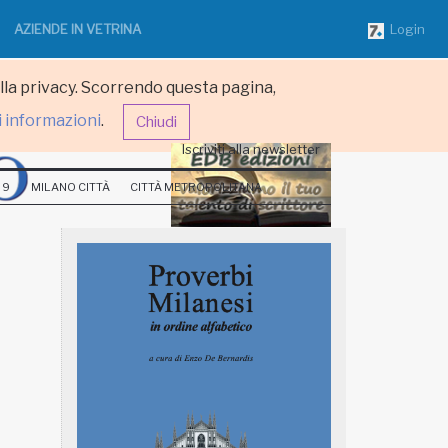
AZIENDE IN VETRINA
Login
ulla privacy. Scorrendo questa pagina,
i informazioni
.
Chiudi
Iscriviti alla newsletter
 9
MILANO CITTÀ
CITTÀ METROPOLITANA