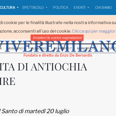
CULTURA
SPETTACOLO
POLITICA
EVENTI
CHI SIAMO
i cookie per le finalità illustrate nella nostra informativa s
zione, acconsenti all´uso dei cookie.
Clicca qui per maggior
Inviateci le vostre segnalazioni
 4
MUNICIPIO 5
MUNICIPIO 6
MUNICIPIO 7
MUNICIPIO 8
MUNICIPIO
TA DI ANTIOCHIA
IRE
l Santo di martedì 20 luglio