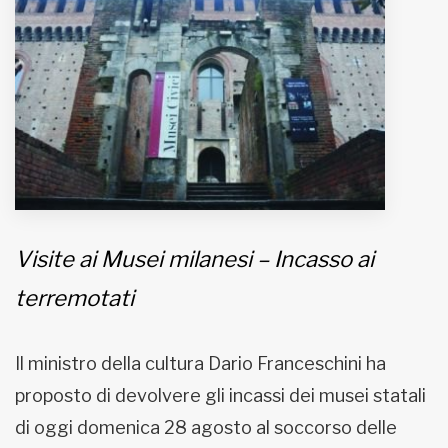
MUNICIPI
Inviateci le vostre segnalazioni
Iscriviti alla newsletter
www.viveremilano.info
Fondato e diretto da Enzo De
Visite ai Musei milanesi – Incasso ai
Bernardis
EDB edizioni - Via Brivio angolo C.
terremotati
Imbonati, 89 20159 Milano (Italia)
Informativa sulla privacy
Il ministro della cultura Dario Franceschini ha
proposto di devolvere gli incassi dei musei statali
di oggi domenica 28 agosto al soccorso delle