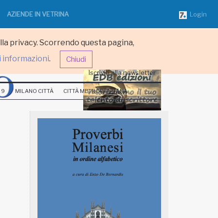
AZIENDE IN VETRINA
Login
ulla privacy. Scorrendo questa pagina,
i informazioni
.
Chiudi
Iscriviti alla newsletter
 9
MILANO CITTÀ
CITTÀ METROPOLITANA