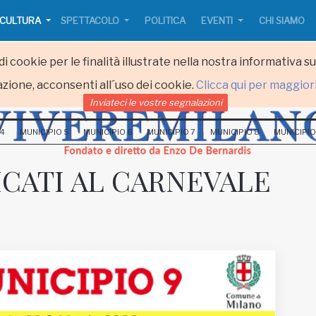
CULTURA
SPETTACOLO
POLITICA
EVENTI
CHI SIAMO
i cookie per le finalità illustrate nella nostra informativa s
zione, acconsenti all´uso dei cookie.
Clicca qui per maggior
Inviateci le vostre segnalazioni
 4
MUNICIPIO 5
MUNICIPIO 6
MUNICIPIO 7
MUNICIPIO 8
MUNICIPIO
ICATI AL CARNEVALE