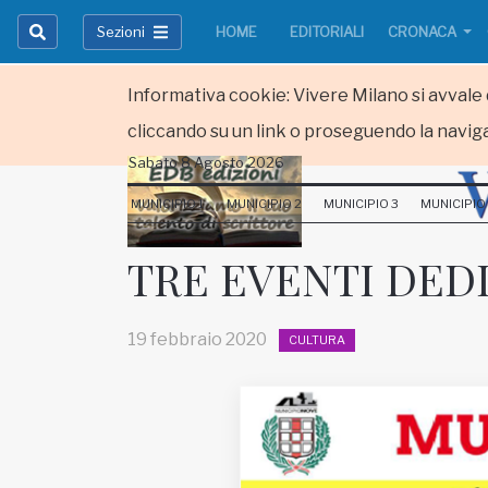
Sezioni
HOME
EDITORIALI
CRONACA
Informativa cookie: Vivere Milano si avvale d
cliccando su un link o proseguendo la naviga
Sabato 8 Agosto 2026
HOME
MUNICIPIO 1
MUNICIPIO 2
MUNICIPIO 3
MUNICIPIO
RUBRICHE
TRE EVENTI DED
MUNICIPI
19 febbraio 2020
CULTURA
Inviateci le vostre segnalazioni
Iscriviti alla newsletter
www.viveremilano.info