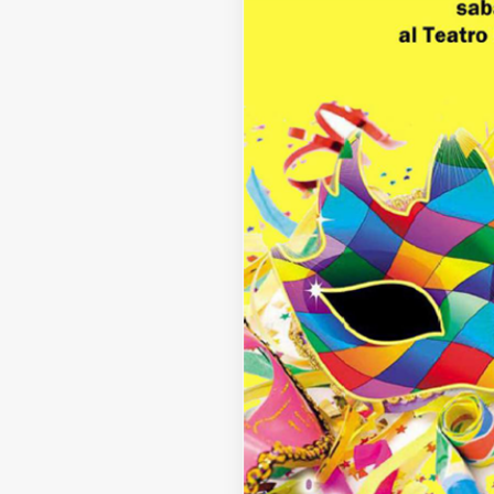
Fondato e diretto da Enzo De
Bernardis
EDB edizioni - Via Brivio angolo C.
Imbonati, 89 20159 Milano (Italia)
Informativa sulla privacy