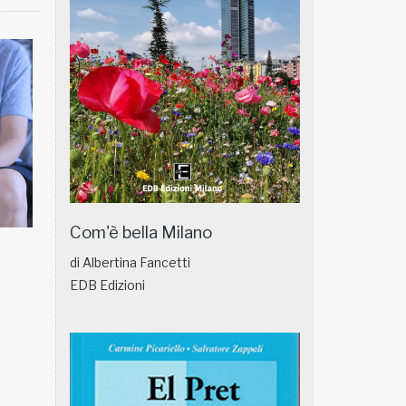
Com'è bella Milano
NATUROPATIA IN BREVE 18/01
NATUROPATIA IN
di Albertina Fancetti
EDB Edizioni