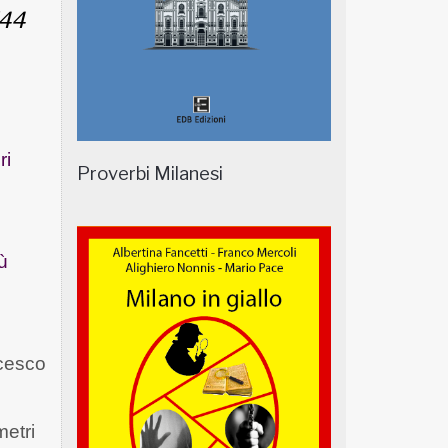
/44
ri
Proverbi Milanesi
ù
ncesco
metri