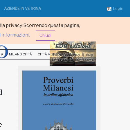
AZIENDE IN VETRINA
Login
ulla privacy. Scorrendo questa pagina,
i informazioni
.
Chiudi
Iscriviti alla newsletter
 9
MILANO CITTÀ
CITTÀ METROPOLITANA
a
e