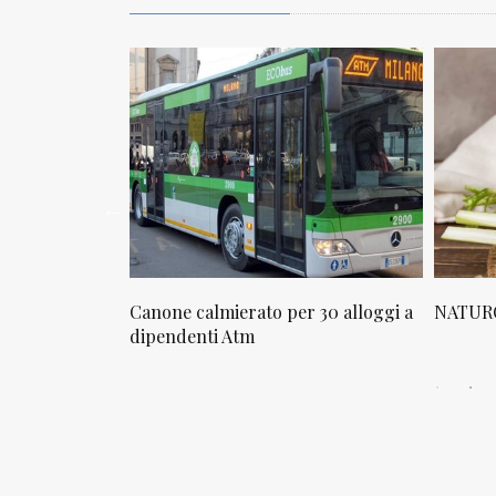
osta in via
Canone calmierato per 30 alloggi a
NATURO
sello
dipendenti Atm