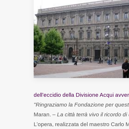
Fondato e diretto da Enzo De
Bernardis
EDB edizioni - Via Brivio angolo C.
Imbonati, 89 20159 Milano (Italia)
Informativa sulla privacy
dell’eccidio della Divisione Acqui avv
"Ringraziamo la Fondazione per ques
Maran. –
La città terrà vivo il ricordo 
L’opera, realizzata del maestro Carlo Mi