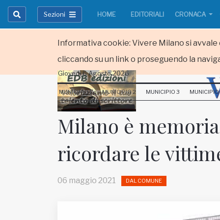
Sezioni
HOME
EDITORIALI
CRONACA
Informativa cookie: Vivere Milano si avvale d
cliccando su un link o proseguendo la naviga
Giovedi 6 Agosto 2026
HOME
MUNICIPIO 1
MUNICIPIO 2
MUNICIPIO 3
MUNICIPIO
RUBRICHE
Milano è memoria.
MUNICIPI
ricordare le vittim
Inviateci le vostre segnalazioni
Iscriviti alla newsletter
06 maggio 2021
DAL COMUNE
www.viveremilano.info