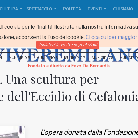
CULTURA
SPETTACOLO
POLITICA
EVENTI
CHI SIAMO
i cookie per le finalità illustrate nella nostra informativa s
zione, acconsenti all´uso dei cookie.
Clicca qui per maggior
Inviateci le vostre segnalazioni
 4
MUNICIPIO 5
MUNICIPIO 6
MUNICIPIO 7
MUNICIPIO 8
MUNICIPIO
 Una scultura per
e dell'Eccidio di Cefaloni
L'opera donata dalla Fondazion