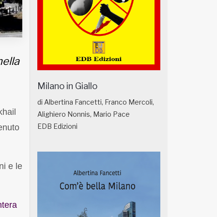
nella
Milano in Giallo
di Albertina Fancetti, Franco Mercoli,
khail
Alighiero Nonnis, Mario Pace
EDB Edizioni
enuto
i e le
ntera