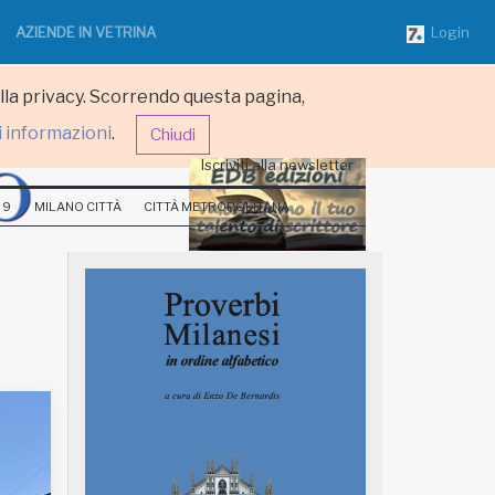
AZIENDE IN VETRINA
Login
ulla privacy. Scorrendo questa pagina,
i informazioni
.
Chiudi
Iscriviti alla newsletter
 9
MILANO CITTÀ
CITTÀ METROPOLITANA