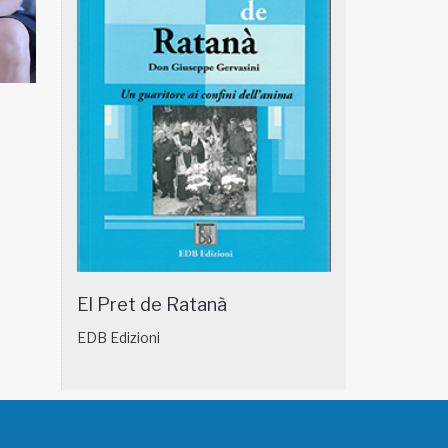
NATUROPATIA IN BREVE 18/01
NATUROPATIA IN
El Pret de Ratanà
EDB Edizioni