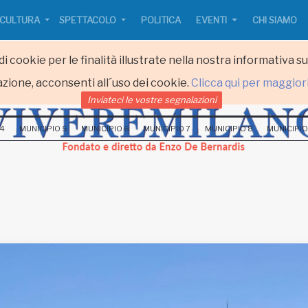
CULTURA
SPETTACOLO
POLITICA
EVENTI
CHI SIAMO
i cookie per le finalità illustrate nella nostra informativa s
zione, acconsenti all´uso dei cookie.
Clicca qui per maggior
Inviateci le vostre segnalazioni
 4
MUNICIPIO 5
MUNICIPIO 6
MUNICIPIO 7
MUNICIPIO 8
MUNICIPIO