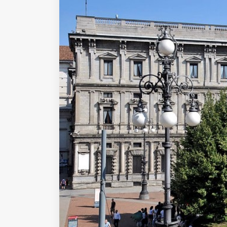
Fondato e diretto da Enzo De
Bernardis
EDB edizioni - Via Brivio angolo C.
Imbonati, 89 20159 Milano (Italia)
Informativa sulla privacy