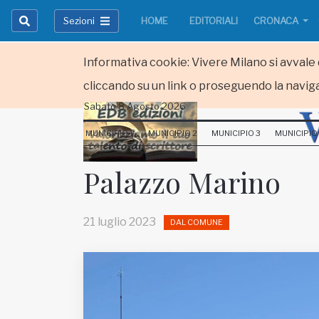
Sezioni
HOME
EDITORIALI
CRONACA
Informativa cookie: Vivere Milano si avvale d
cliccando su un link o proseguendo la naviga
Sabato 8 Agosto 2026
HOME
MUNICIPIO 1
MUNICIPIO 2
MUNICIPIO 3
MUNICIPIO
RUBRICHE
Palazzo Marino
MUNICIPI
21 luglio 2023
DAL COMUNE
Inviateci le vostre segnalazioni
Iscriviti alla newsletter
www.viveremilano.info