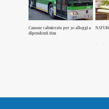
osta in via
Canone calmierato per 30 alloggi a
NATURO
sello
dipendenti Atm