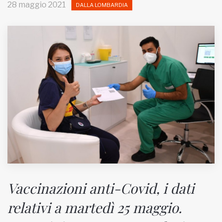
28 maggio 2021
DALLA LOMBARDIA
MUNICIPI
Inviateci le vostre segnalazioni
Iscriviti alla newsletter
www.viveremilano.info
Fondato e diretto da Enzo De
Bernardis
EDB edizioni - Via Brivio angolo C.
Imbonati, 89 20159 Milano (Italia)
Informativa sulla privacy
Vaccinazioni anti-Covid, i dati
relativi a martedì 25 maggio.