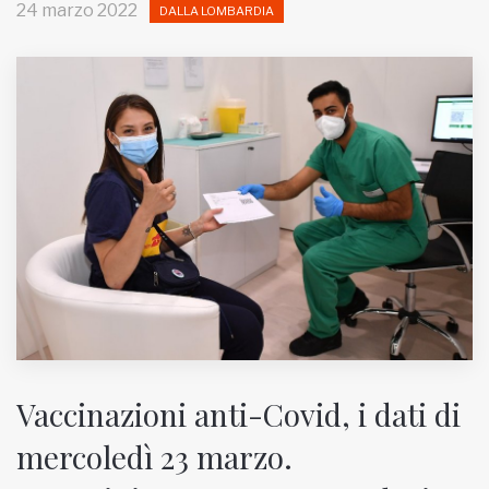
24 marzo 2022
DALLA LOMBARDIA
MUNICIPI
Inviateci le vostre segnalazioni
Iscriviti alla newsletter
www.viveremilano.info
Fondato e diretto da Enzo De
Bernardis
EDB edizioni - Via Brivio angolo C.
Imbonati, 89 20159 Milano (Italia)
Informativa sulla privacy
Vaccinazioni anti-Covid, i dati di
mercoledì 23 marzo.