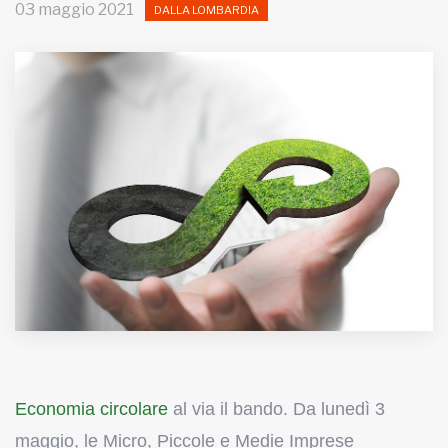
03 maggio 2021
DALLA LOMBARDIA
MUNICIPI
Inviateci le vostre segnalazioni
Iscriviti alla newsletter
www.viveremilano.info
Fondato e diretto da Enzo De
Bernardis
EDB edizioni - Via Brivio angolo C.
Imbonati, 89 20159 Milano (Italia)
Informativa sulla privacy
Economia circolare
al via il bando. Da lunedì 3
maggio, le Micro, Piccole e Medie Imprese