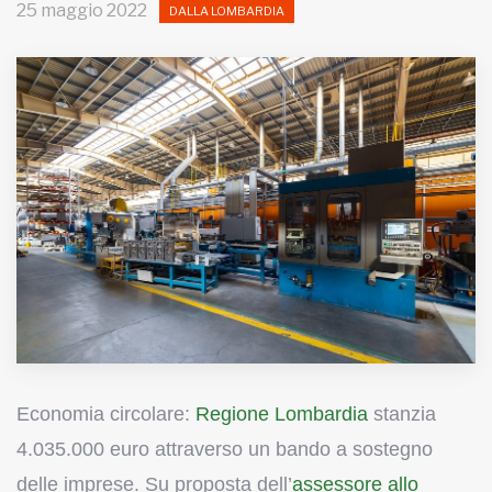
25 maggio 2022
DALLA LOMBARDIA
MUNICIPI
Inviateci le vostre segnalazioni
Iscriviti alla newsletter
www.viveremilano.info
Fondato e diretto da Enzo De
Bernardis
EDB edizioni - Via Brivio angolo C.
Imbonati, 89 20159 Milano (Italia)
Informativa sulla privacy
Economia circolare:
Regione Lombardia
stanzia
4.035.000 euro attraverso un bando a sostegno
delle imprese. Su proposta dell’
assessore allo