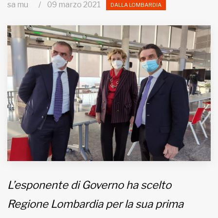
sa mu
/
09 marzo 2021
DALLA LOMBARDIA
MUNICIPI
Inviateci le vostre segnalazioni
Iscriviti alla newsletter
www.viveremilano.info
Fondato e diretto da Enzo De
Bernardis
EDB edizioni - Via Brivio angolo C.
Imbonati, 89 20159 Milano (Italia)
Informativa sulla privacy
L’esponente di Governo ha scelto
Regione Lombardia per la sua prima