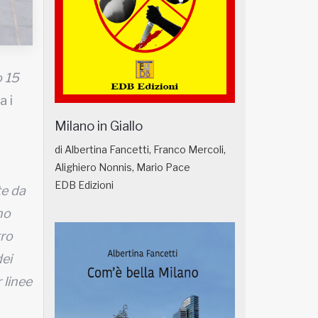
o 15
a i
Milano in Giallo
di Albertina Fancetti, Franco Mercoli,
Alighiero Nonnis, Mario Pace
EDB Edizioni
te da
no
tro
dei
 linee