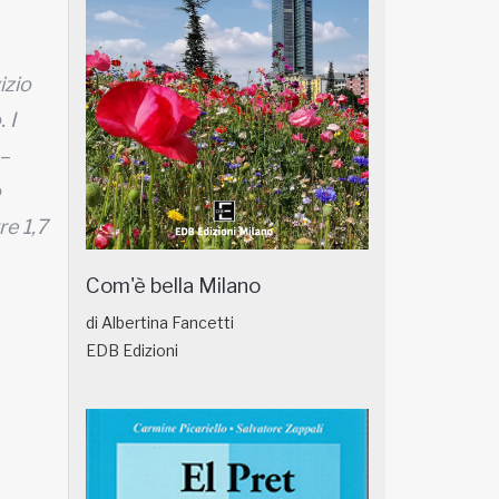
izio
 I
–
o
re 1,7
Com'è bella Milano
di Albertina Fancetti
EDB Edizioni