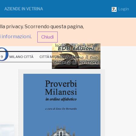
AZIENDE IN VETRINA
Login
ulla privacy. Scorrendo questa pagina,
i informazioni
.
Chiudi
Iscriviti alla newsletter
 9
MILANO CITTÀ
CITTÀ METROPOLITANA