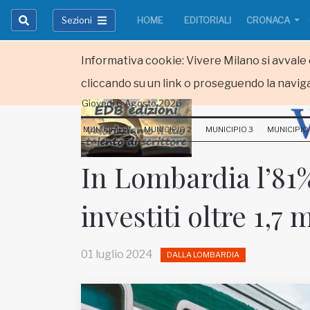
Sezioni
HOME
EDITORIALI
CRONACA
Informativa cookie: Vivere Milano si avvale d
cliccando su un link o proseguendo la naviga
Giovedi 6 Agosto 2026
HOME
MUNICIPIO 1
MUNICIPIO 2
MUNICIPIO 3
MUNICIPIO
RUBRICHE
In Lombardia l’81% 
MUNICIPI
investiti oltre 1,7 
Inviateci le vostre segnalazioni
Iscriviti alla newsletter
01 luglio 2024
DALLA LOMBARDIA
www.viveremilano.info