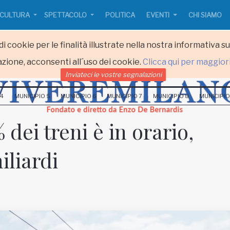
CULTURA
SPETTACOLO
POLITICA
EVENTI
CHI SIAMO
i cookie per le finalità illustrate nella nostra informativa s
zione, acconsenti all´uso dei cookie.
Clicca qui per maggior
Inviateci le vostre segnalazioni
 4
MUNICIPIO 5
MUNICIPIO 6
MUNICIPIO 7
MUNICIPIO 8
MUNICIPIO
dei treni è in orario,
miliardi