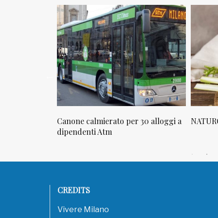
ta in via
Canone calmierato per 30 alloggi a
NATUROP
llo
dipendenti Atm
CREDITS
Vivere Milano