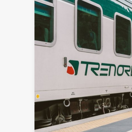
Fondato e diretto da Enzo De
Bernardis
EDB edizioni - Via Brivio angolo C.
Imbonati, 89 20159 Milano (Italia)
Informativa sulla privacy