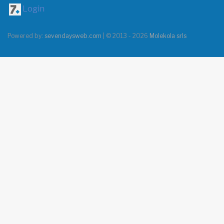
Login
Powered by:
sevendaysweb.com
| © 2013 - 2026
Molekola srls