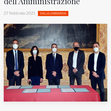
dell’Amministrazione
MUNICIPI
27 febbraio 2021
DALLA LOMBARDIA
Inviateci le vostre segnalazioni
Iscriviti alla newsletter
www.viveremilano.info
Fondato e diretto da Enzo De
Bernardis
EDB edizioni - Via Brivio angolo C.
Imbonati, 89 20159 Milano (Italia)
Informativa sulla privacy