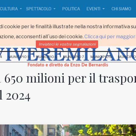
CULTURA
SPETTACOLO
POLITICA
EVENTI
CHI SIAMO
i cookie per le finalità illustrate nella nostra informativa s
zione, acconsenti all´uso dei cookie.
Clicca qui per maggior
Inviateci le vostre segnalazioni
 4
MUNICIPIO 5
MUNICIPIO 6
MUNICIPIO 7
MUNICIPIO 8
MUNICIPIO
650 milioni per il traspo
l 2024