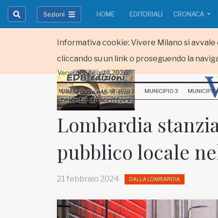
Sezioni
HOME
EDITORIALI
CRONACA
Informativa cookie: Vivere Milano si avvale d
cliccando su un link o proseguendo la naviga
Venerdi 7 Agosto 2026
HOME
MUNICIPIO 1
MUNICIPIO 2
MUNICIPIO 3
MUNICIPIO
RUBRICHE
Lombardia stanzia 
MUNICIPI
pubblico locale ne
Inviateci le vostre segnalazioni
Iscriviti alla newsletter
21 febbraio 2024
DALLA LOMBARDIA
www.viveremilano.info