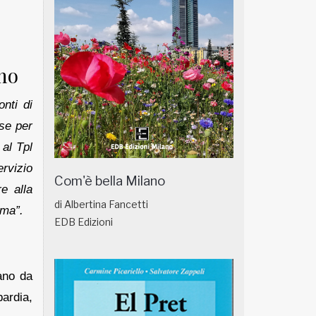
nno
nti di
rse per
 al Tpl
rvizio
Com'è bella Milano
re alla
di Albertina Fancetti
ema”.
EDB Edizioni
ano da
bardia,