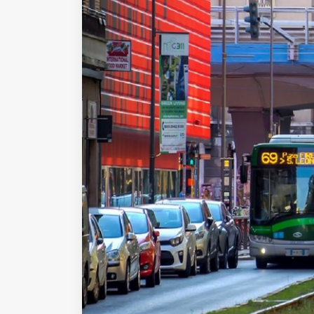
Fondato e diretto da Enzo De
Bernardis
EDB edizioni - Via Brivio angolo C.
Imbonati, 89 20159 Milano (Italia)
Informativa sulla privacy