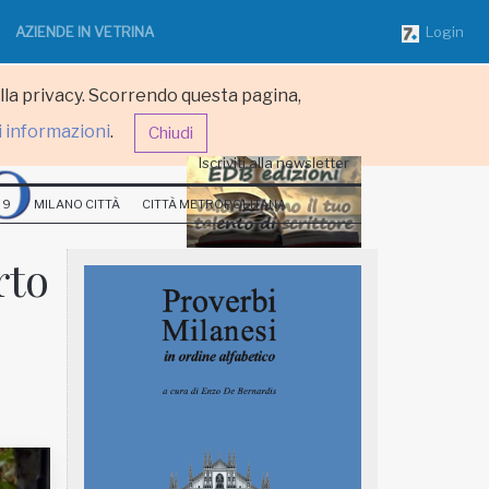
AZIENDE IN VETRINA
Login
ulla privacy. Scorrendo questa pagina,
i informazioni
.
Chiudi
Iscriviti alla newsletter
 9
MILANO CITTÀ
CITTÀ METROPOLITANA
rto