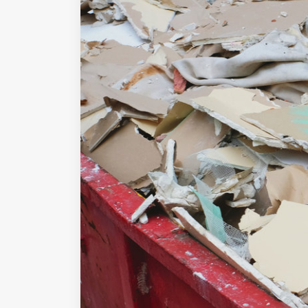
Fondato e diretto da Enzo De
Bernardis
EDB edizioni - Via Brivio angolo C.
Imbonati, 89 20159 Milano (Italia)
Informativa sulla privacy