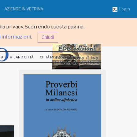
AZIENDE IN VETRINA
Login
ulla privacy. Scorrendo questa pagina,
i informazioni
.
Chiudi
Iscriviti alla newsletter
 9
MILANO CITTÀ
CITTÀ METROPOLITANA