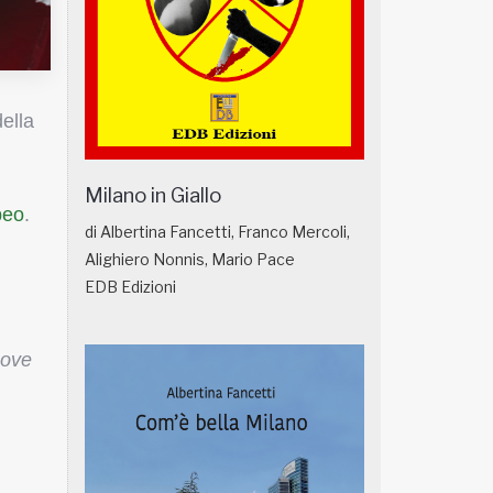
ella
Milano in Giallo
peo
.
di Albertina Fancetti, Franco Mercoli,
Alighiero Nonnis, Mario Pace
EDB Edizioni
uove