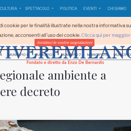
CULTURA
SPETTACOLO
POLITICA
EVENTI
CHI SIAMO
i cookie per le finalità illustrate nella nostra informativa s
zione, acconsenti all´uso dei cookie.
Clicca qui per maggior
Inviateci le vostre segnalazioni
 4
MUNICIPIO 5
MUNICIPIO 6
MUNICIPIO 7
MUNICIPIO 8
MUNICIPIO
 regionale ambiente a
gere decreto