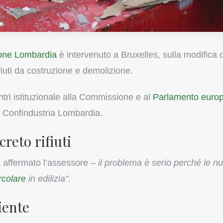
one Lombardia
è intervenuto a Bruxelles, sulla modifica d
ifiuti da costruzione e demolizione.
ntri istituzionale alla Commissione e al
Parlamento euro
 e Confindustria Lombardia.
reto rifiuti
 affermato l’assessore –
il problema è serio perché le n
rcolare
in edilizia”.
iente