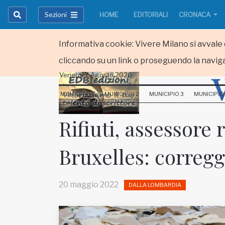
Sezioni
HOME
EDITORIALI
CRONACA
Informativa cookie: Vivere Milano si avvale d
cliccando su un link o proseguendo la naviga
Venerdi 7 Agosto 2026
HOME
MUNICIPIO 1
MUNICIPIO 2
MUNICIPIO 3
MUNICIPIO
RUBRICHE
Rifiuti, assessore
MUNICIPI
Bruxelles: correg
Inviateci le vostre segnalazioni
Iscriviti alla newsletter
20 maggio 2022
DALLA LOMBARDIA
www.viveremilano.info