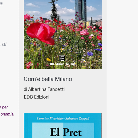
ta
 di
Com'è bella Milano
di Albertina Fancetti
EDB Edizioni
e per
economia