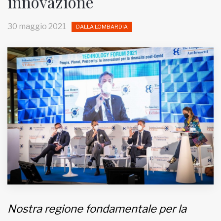
innovazione
MUNICIPI
30 maggio 2021
DALLA LOMBARDIA
Inviateci le vostre segnalazioni
Iscriviti alla newsletter
www.viveremilano.info
Fondato e diretto da Enzo De
Bernardis
EDB edizioni - Via Brivio angolo C.
Imbonati, 89 20159 Milano (Italia)
Informativa sulla privacy
Nostra regione fondamentale per la