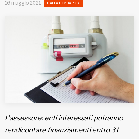
16 maggio 2021
DALLA LOMBARDIA
MUNICIPI
Inviateci le vostre segnalazioni
Iscriviti alla newsletter
www.viveremilano.info
Fondato e diretto da Enzo De
Bernardis
EDB edizioni - Via Brivio angolo C.
Imbonati, 89 20159 Milano (Italia)
Informativa sulla privacy
L’assessore: enti interessati potranno
rendicontare finanziamenti entro 31