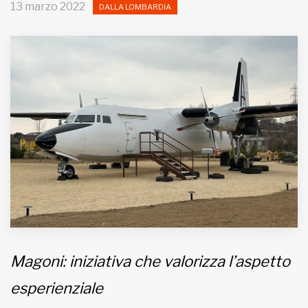
13 marzo 2022
DALLA LOMBARDIA
MUNICIPI
Inviateci le vostre segnalazioni
Iscriviti alla newsletter
www.viveremilano.info
Fondato e diretto da Enzo De
Bernardis
EDB edizioni - Via Brivio angolo C.
Imbonati, 89 20159 Milano (Italia)
Informativa sulla privacy
Magoni: iniziativa che valorizza l’aspetto
esperienziale