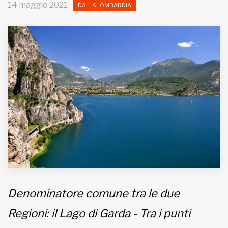
14 maggio 2021
DALLA LOMBARDIA
MUNICIPI
Inviateci le vostre segnalazioni
Iscriviti alla newsletter
www.viveremilano.info
Fondato e diretto da Enzo De
Bernardis
EDB edizioni - Via Brivio angolo C.
Imbonati, 89 20159 Milano (Italia)
Informativa sulla privacy
Denominatore comune tra le due
Regioni: il Lago di Garda - Tra i punti