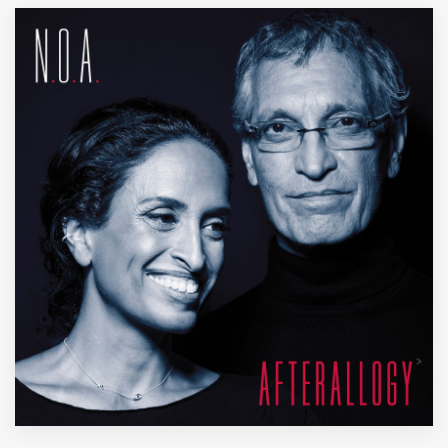
MUNICIPI
Inviateci le vostre segnalazioni
Iscriviti alla newsletter
www.viveremilano.info
Fondato e diretto da Enzo De
Bernardis
EDB edizioni - Via Brivio angolo C.
Imbonati, 89 20159 Milano (Italia)
Informativa sulla privacy