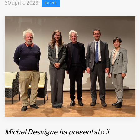
30 aprile 2023
EVENTI
MUNICIPI
Inviateci le vostre segnalazioni
Iscriviti alla newsletter
www.viveremilano.info
Fondato e diretto da Enzo De
Bernardis
EDB edizioni - Via Brivio angolo C.
Imbonati, 89 20159 Milano (Italia)
Informativa sulla privacy
Michel Desvigne ha presentato il