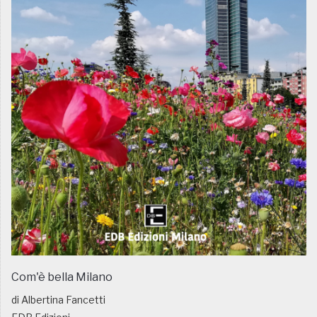
Com'è bella Milano
di Albertina Fancetti