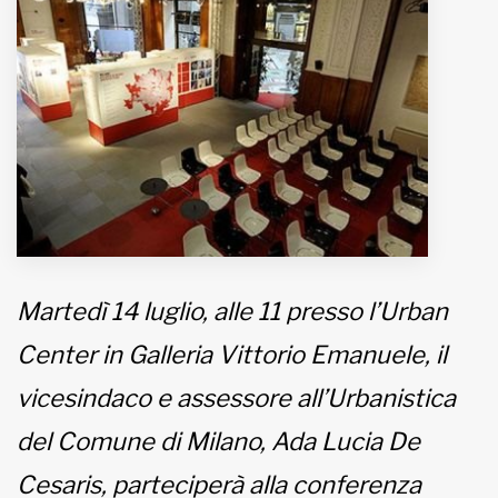
MUNICIPI
Inviateci le vostre segnalazioni
Iscriviti alla newsletter
www.viveremilano.info
Fondato e diretto da Enzo De
Bernardis
Martedì 14 luglio, alle 11 presso l’Urban
EDB edizioni - Via Brivio angolo C.
Imbonati, 89 20159 Milano (Italia)
Center in Galleria Vittorio Emanuele, il
Informativa sulla privacy
vicesindaco e assessore all’Urbanistica
del Comune di Milano, Ada Lucia De
Cesaris, parteciperà alla conferenza