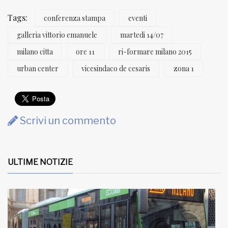
Tags:
conferenza stampa
eventi
galleria vittorio emanuele
martedi 14/07
milano citta
ore 11
ri-formare milano 2015
urban center
vicesindaco de cesaris
zona 1
Scrivi un commento
ULTIME NOTIZIE