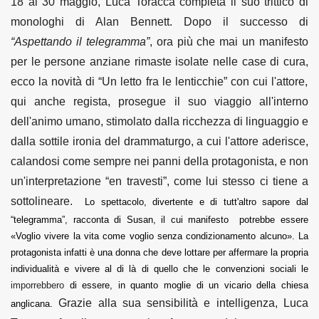
18 al 30 maggio, Luca Toracca completa il suo trittico di
monologhi di Alan Bennett. Dopo il successo di
“Aspettando il telegramma”
,
ora più che mai
un manifes
to
per le persone anziane rimaste isolate nelle case di cura,
ecco la novità di “
Un letto fra le lenticchie
”
con cui l'attore,
qui anche regista, prosegue il suo viaggio all'interno
dell'animo umano, stimolato dalla ricchezza di linguaggio e
dalla sottile ironia del drammaturgo, a cui l'attore aderisce,
calandosi come sempre nei panni della protagonista, e non
un'interpretazione “en travesti”, come lui stesso ci tiene a
sottolineare.
Lo spettacolo, divertente e di tutt'altro sapore dal
“telegramma”, racconta di Susan, il cui manifesto potrebbe essere
«Voglio vivere la vita come voglio senza condizionamento alcuno». La
protagonista infatti è una donna che deve lottare per affermare la propria
individualità e vivere al di là di quello che le convenzioni sociali le
imporrebbero
di essere, in quanto moglie di un vicario della chiesa
Grazie alla sua sensibilità e intelligenza, Luca
anglicana.